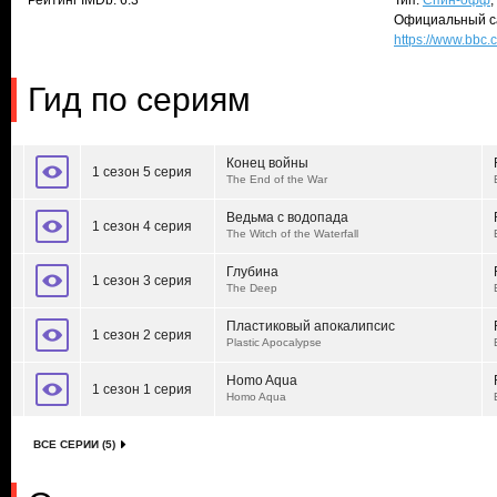
Рейтинг IMDb: 6.3
Тип:
Спин-офф
,
Официальный с
https://www.bbc
Гид по сериям
Конец войны
1 сезон 5 серия
The End of the War
Ведьма с водопада
1 сезон 4 серия
The Witch of the Waterfall
Глубина
1 сезон 3 серия
The Deep
Пластиковый апокалипсис
1 сезон 2 серия
Plastic Apocalypse
Homo Aqua
1 сезон 1 серия
Homo Aqua
ВСЕ СЕРИИ (5)