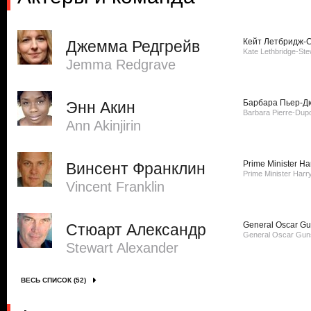
Кейт Летбридж-
Джемма Редгрейв
Kate Lethbridge-Ste
Jemma Redgrave
Барбара Пьер-Д
Энн Акин
Barbara Pierre-Dup
Ann Akinjirin
Prime Minister H
Винсент Франклин
Prime Minister Har
Vincent Franklin
General Oscar G
Стюарт Александр
General Oscar Gun
Stewart Alexander
ВЕСЬ СПИСОК (52)