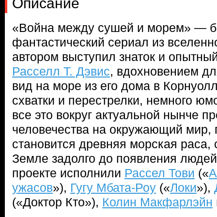
Описание
«Война между сушей и морем» — б
фантастический сериал из вселенно
автором выступил знаток и опытны
Расселл Т. Дэвис
, вдохновением дл
вид на море из его дома в Корнуол
схватки и перестрелки, немного юм
все это вокруг актуальной нынче п
человечества на окружающий мир, 
становится древняя морская раса,
Земле задолго до появления людей
проекте исполнили
Рассел Тови
(«
А
ужасов
»),
Гугу Мбата-Роу
(«
Локи
»),
(«Доктор Кто»),
Колин Макфарлэйн