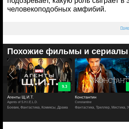
подозревает, какую роль сыграет в 
человекоподобных амфибий.
Поде
Похожие фильмы и сериалы
9.3
Агенты Щ.И.Т.
Константин
Agents of S.H.I.E.L.D.
Constantine
и,
Боевик, Фантастика, Комиксы, Драма
Фантастика, Триллер, Мистика, 