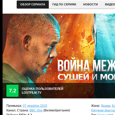
ОБЗОР СЕРИАЛА
ГИД ПО СЕРИЯМ
НОВОСТИ
ВИДЕ
ОЦЕНКА ПОЛЬЗОВАТЕЛЕЙ
7.2
LOSTFILM.TV
Премьера:
07 декабря 2025
Жанр:
Драма
,
Б
Канал, Страна:
BBC One
(Великобритания)
Научная фанта