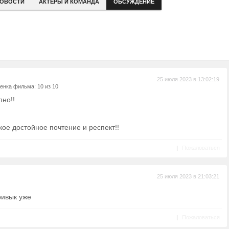
ОВОСТИ
АКТЕРЫ И КОМАНДА
ОБСУЖДЕНИЕ
25 июля 2023 в 13:02:19
енка фильма: 10 из 10
пно!!
кое достойное почтение и респект!!
|
Пожаловаться
25 июля 2023 в 21:03:21
ривык уже
|
Пожаловаться