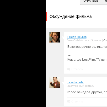
О ФИЛЬМЕ
Н
Обсуждение фильма
Емеля Печков
|
|
VeterOrdaMordora
Зритель
Оц
Безоговорочно великоле
зы
Команде LostFilm.TV вся
Ответить
zasadadada
Заслуженный зритель
голос бендера другой, п
Ответить