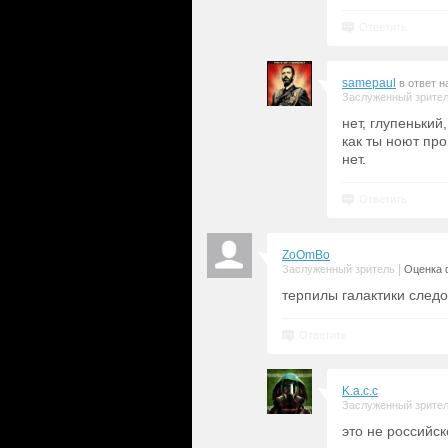
Ответить
samepaul
в ответ 
Заслуженный зрите
нет, глупенький
как ты ноют про
нет.
Ответить
ZoOmBo
|
Заслуженный зритель
Оценка 
терпилы галактики следо
Ответить
K.a.c.c
Заслуженный зрите
это не российск