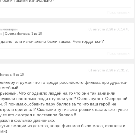
ли были такими изначально?
Пожаловаться
омментарий
05 августа 2026 в 08:14:45
|
ль
Оценка фильма: 3 из 10
 давно, или изначально были таким. Чем гордиться?
Пожаловаться
01 августа 2026 в 23:31:25
фильма: 9 из 10
трейлеру я думал что то вроде российского фильма про дурачка-
л стебный.
ьезный. Что сподвигло людей на то что они так занизили
неужели настолько люди отупели уже? Очень пугает. Очередной
 Я понимаю..сбавить пару баллов за то что ваш герой не
смотрели оригинал? Скольние тут из смотревших настолько тупые
у те кто смотрел и поставили баллов 8
 ржал в фильмах давненько.
утил эмоции из детства, когда фильмов было мало, фэнтази и
ыми)