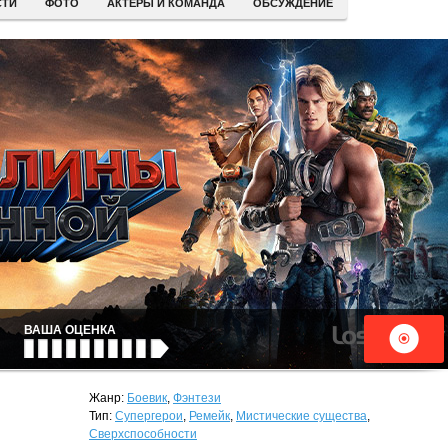
СТИ
ФОТО
АКТЕРЫ И КОМАНДА
ОБСУЖДЕНИЕ
ВАША ОЦЕНКА
Жанр:
Боевик
,
Фэнтези
Тип:
Супергерои
,
Ремейк
,
Мистические существа
,
Сверхспособности