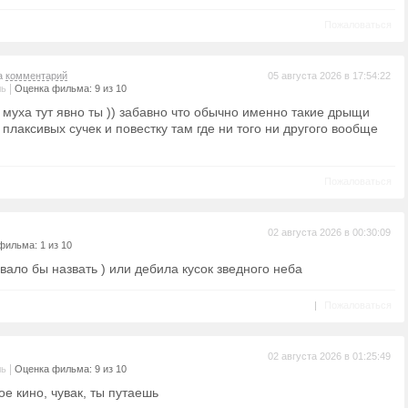
Пожаловаться
на
комментарий
05 августа 2026 в 17:54:22
|
ль
Оценка фильма: 9 из 10
, муха тут явно ты )) забавно что обычно именно такие дрыщи
 плаксивых сучек и повестку там где ни того ни другого вообще
Пожаловаться
02 августа 2026 в 00:30:09
фильма: 1 из 10
вало бы назвать ) или дебила кусок зведного неба
|
Пожаловаться
02 августа 2026 в 01:25:49
|
ль
Оценка фильма: 9 из 10
ое кино, чувак, ты путаешь