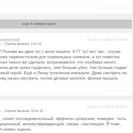
|
Пожаловаться
еще 4 комментария
комментарий
02 августа 2026 в 02:51:00
|
ль
Оценка фильма: 2 из 10
 Похоже вы двое тут с воли пишите. А ГГ тут нет, так... ссучка
тому первоисточник для нормальных снимали, а тут повестка.
ссея такого же сделали, испреживался, что поубивал много
амом деле греки гордились, чем больше убил, тем больше подвиг
емый герой. Ещё и Ленку гуталином измазали. Даже смотреть не
делку начал смотреть, потом делами занялся, фоном прошла.
Пожаловаться
04 августа 2026 в 18:09:23
|
ль
Оценка фильма: 10 из 10
, сюжет последовательный, эффекты суперские, комедия - есть,
адиционный, жизнеутверждающий, сказка - настоящая. Я тоже,
ял низких оценок.