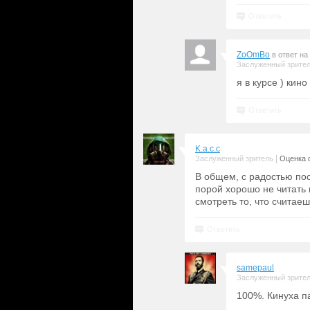
Ответить
ZoOmBo
в ответ на
Заслуженный зрите
я в курсе ) кино
Ответить
K.a.c.c
|
Заслуженный зритель
Оценка 
В общем, с радостью по
порой хорошо не читать 
смотреть то, что считае
Ответить
samepaul
Заслуженный зрите
100%. Кинуха п