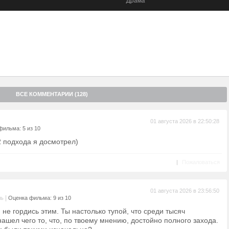
Драма
ать невероятной силой, но и найти баланс между мужеством и
ВСЕ КОММЕНТАРИИ (128)
01 августа 2026 в 22:50:28
фильма: 5 из 10
2 подхода я досмотрел)
|
Пожаловаться
01 августа 2026 в 23:56:50
|
ль
Оценка фильма: 9 из 10
, не гордись этим. Ты настолько тупой, что среди тысяч
ашел чего то, что, по твоему мнению, достойно полного захода.