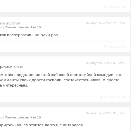
Пожаловаться
комментарий
02 августа 2026 в 21:31:07
|
ль
Оценка фильма: 1 из 10
 как презерватив - на один раз
Пожаловаться
02 августа 2026 в 01:28:40
фильма: 9 из 10
смотрю продолжение этой забавной фентезийной комедии, как
комменты своих,прости господи, соотечественников. А просто
шь интересным.
|
Пожаловаться
02 августа 2026 в 01:51:46
|
ль
Оценка фильма: 9 из 10
арикольная, смотрится легко и с интересом.