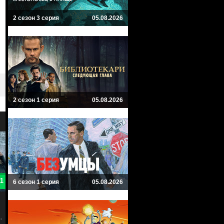
2 сезон 3 серия
05.08.2026
2 сезон 1 серия
05.08.2026
8
4
6 сезон 1 серия
05.08.2026
Колесо времени
Ведьмак: Происхождение
The Wheel of Time
The Witcher: Blood Origin
Драма, Фэнтези, Приключенческий
Драма, Приключенческий, Боевик,