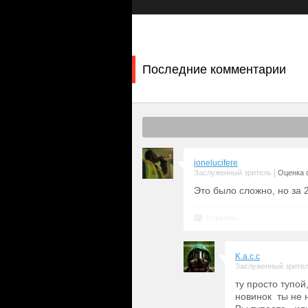
Хи-Меном — значит не только облад
мудростью.
Последние комментарии
ionelucifere
|
Заслуженный зритель
Оценка 
Это было сложно, но за 
Ответить
K.a.c.c
Заслуженный зрите
ту просто тупой
новинок ты не н