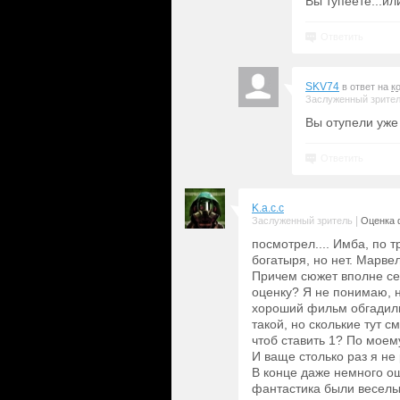
Вы тупеете...и
Ответить
SKV74
в ответ на
к
Заслуженный зрите
Вы отупели уже
Ответить
K.a.c.c
|
Заслуженный зритель
Оценка 
посмотрел.... Имба, по 
богатыря, но нет. Марве
Причем сюжет вполне сер
оценку? Я не понимаю, 
хороший фильм обгадили.
такой, но сколькие тут 
чтоб ставить 1? По моем
И ваще столько раз я не
В конце даже немного ощ
фантастика были весел