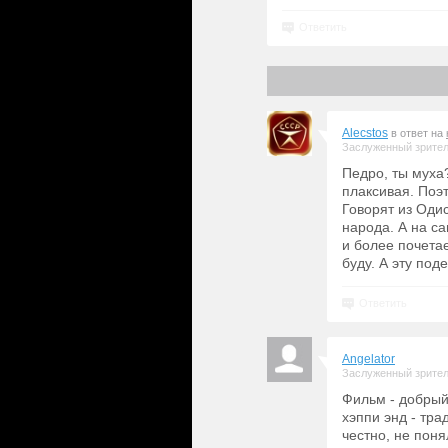
Ответить
Alecstos
в ответ на
Заслуженный зрите
Педро, ты муха?
плаксивая. Поэ
Говорят из Оди
народа. А на с
и более почета
буду. А эту по
Ответить
Angelator
Заслуженный зрите
Фильм - добрый
хэппи энд - тр
честно, не пон