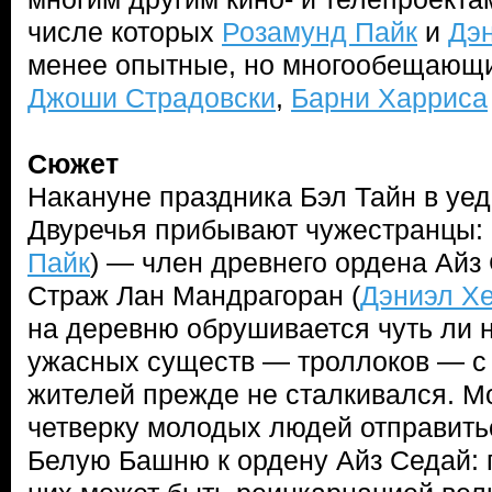
числе которых
Розамунд Пайк
и
Дэ
менее опытные, но многообещающи
Джоши Страдовски
,
Барни Харриса
Сюжет
Накануне праздника Бэл Тайн в уе
Двуречья прибывают чужестранцы: 
Пайк
) — член древнего ордена Айз 
Страж Лан Мандрагоран (
Дэниэл Х
на деревню обрушивается чуть ли 
ужасных существ — троллоков — с 
жителей прежде не сталкивался. М
четверку молодых людей отправитьс
Белую Башню к ордену Айз Седай: п