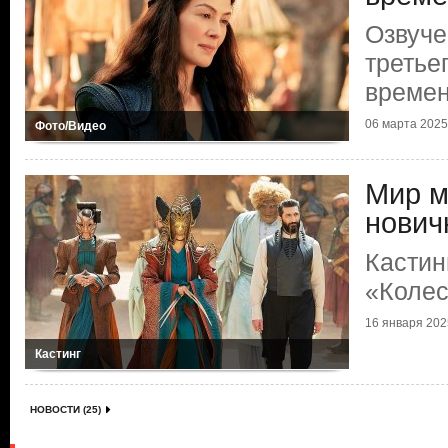
Озвуче
третье
време
06 марта 2025 
Фото/Видео
Мир м
нович
Кастин
«Колес
16 января 2025
Кастинг
НОВОСТИ (25)