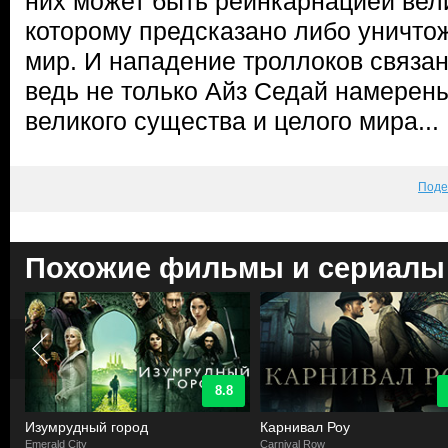
них может быть реинкарнацией вел
которому предсказано либо уничтож
мир. И нападение троллоков связан
ведь не только Айз Седай намерен
великого существа и целого мира...
Поде
Похожие фильмы и сериалы
8.8
Изумрудный город
Карнивал Роу
Emerald City
Carnival Row