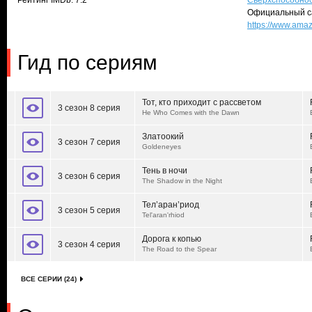
Рейтинг IMDb: 7.2
Сверхспособно
Официальный с
https://www.am
Гид по сериям
Тот, кто приходит с рассветом
3 сезон 8 серия
He Who Comes with the Dawn
Златоокий
3 сезон 7 серия
Goldeneyes
Тень в ночи
3 сезон 6 серия
The Shadow in the Night
Тел’аран’риод
3 сезон 5 серия
Tel'aran'rhiod
Дорога к копью
3 сезон 4 серия
The Road to the Spear
ВСЕ СЕРИИ (24)