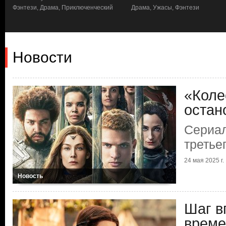
Фэнтези, Драма, Приключенческий
Драма, Ужасы, Фэнтези
Новости
«Коле
остан
Сериал
третье
24 мая 2025 г.
Новость
Шаг в
време