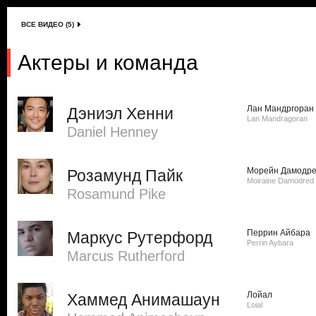
ВСЕ ВИДЕО (5)
Актеры и команда
Лан Мандргоран
Дэниэл Хенни
Lan Mandragoran
Daniel Henney
Морейн Дамодр
Розамунд Пайк
Moiraine Damodred
Rosamund Pike
Перрин Айбара
Маркус Рутерфорд
Perrin Aybara
Marcus Rutherford
Лойал
Хаммед Анимашаун
Loial