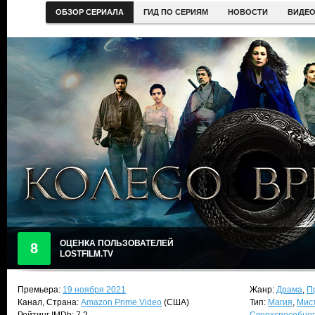
ОБЗОР СЕРИАЛА
ГИД ПО СЕРИЯМ
НОВОСТИ
ВИДЕ
ОЦЕНКА ПОЛЬЗОВАТЕЛЕЙ
8
LOSTFILM.TV
Премьера:
19 ноября 2021
Жанр:
Драма
,
П
Канал, Страна:
Amazon Prime Video
(США)
Тип:
Магия
,
Мис