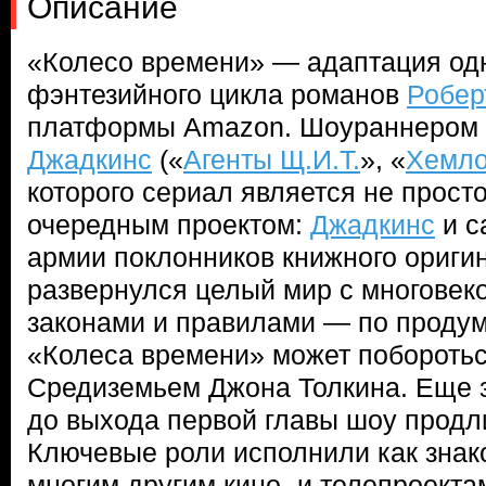
Описание
«Колесо времени» — адаптация од
фэнтезийного цикла романов
Робер
платформы Amazon. Шоураннером
Джадкинс
(«
Агенты Щ.И.Т.
», «
Хемло
которого сериал является не прост
очередным проектом:
Джадкинс
и с
армии поклонников книжного оригин
развернулся целый мир с многовек
законами и правилами — по проду
«Колеса времени» может поборотьс
Средиземьем Джона Толкина. Еще з
до выхода первой главы шоу продли
Ключевые роли исполнили как знак
многим другим кино- и телепроектам