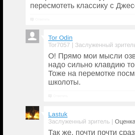
пересмотеть классику с Дже
Ответить
Tor Odin
|
Tor7057
Заслуженный зрител
О! Прямо мои мысли озв
надо сильно клавдию топ
Тоже на перемотке посм
школоты.
Ответить
Lastuk
|
Заслуженный зритель
Оценка
Так же, почти почти сра