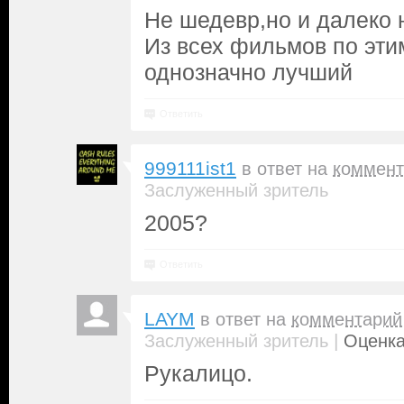
Не шедевр,но и далеко н
Из всех фильмов по эти
однозначно лучший
Ответить
999111ist1
в ответ на
коммент
Заслуженный зритель
2005?
Ответить
LAYM
в ответ на
комментарий
|
Заслуженный зритель
Оценка
Рукалицо.