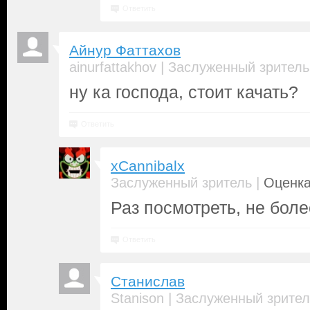
Ответить
Айнур Фаттахов
|
ainurfattakhov
Заслуженный зритель
ну ка господа, стоит качать?
Ответить
xCannibalx
|
Заслуженный зритель
Оценка
Раз посмотреть, не боле
Ответить
Станислав
|
Stanison
Заслуженный зрител