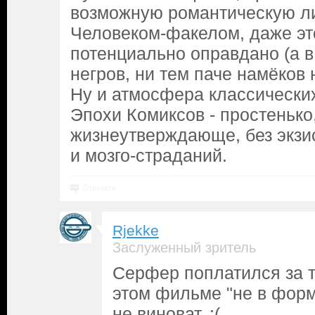
возможную романтическую 
Человеком-факелом, даже эт
потенциально оправдано (а в
негров, ни тем паче намёков 
Ну и атмосфера классически
Эпохи Комиксов - простенько
жизнеутверждающе, без экзи
и мозго-страданий.
Ответить
Rjekke
Заслуженный зритель
Серфер поплатился за т
этом фильме "не в форме
не виноват. :(