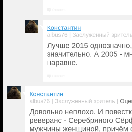
Ответить
Константин
|
albus76
Заслуженный зрител
Лучше 2015 однозначно
значительно. А 2005 - 
наравне.
Ответить
Константин
|
|
albus76
Заслуженный зритель
Оце
Довольно неплохо. И повестк
реверанс - Серебряного Сёр
мужчины женщиной, причём с