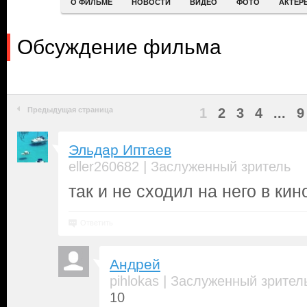
О ФИЛЬМЕ
НОВОСТИ
ВИДЕО
ФОТО
АКТЕР
Обсуждение фильма
Предыдущая страница
1
2
3
4
...
9
Эльдар Иптаев
|
eller260682
Заслуженный зритель
так и не сходил на него в кино
Ответить
Андрей
|
pihlokas
Заслуженный зрител
10