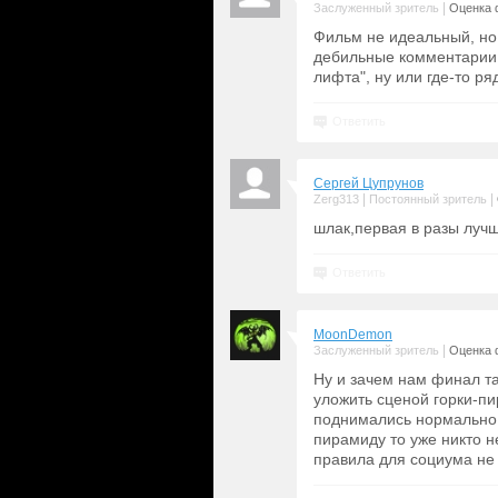
|
Заслуженный зритель
Оценка 
Фильм не идеальный, но
дебильные комментарии,
лифта", ну или где-то ря
Ответить
Cергей Цупрунов
|
|
Zerg313
Постоянный зритель
шлак,первая в разы луч
Ответить
MoonDemon
|
Заслуженный зритель
Оценка 
Ну и зачем нам финал та
уложить сценой горки-пи
поднимались нормально п
пирамиду то уже никто не
правила для социума не