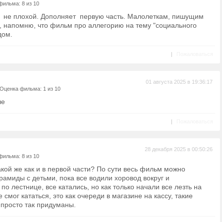
фильма: 8 из 10
 не плохой. Дополняет первую часть. Малолеткам, пишущим
 напомню, что фильм про аллегорию на тему "социального
дом.
|
Пожаловаться
01 августа 2025 в 19:36:17
Оценка фильма: 1 из 10
ше
|
Пожаловаться
28 декабря 2025 в 00:50:26
фильма: 8 из 10
кой же как и в первой части? По сути весь фильм можно
рамиды с детьми, пока все водили хоровод вокруг и
о лестнице, все катались, но как только начали все лезть на
 смог кататься, это как очереди в магазине на кассу, такие
 просто так придуманы.