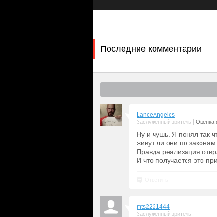
этаже легко, то, попав на 171-й, т
чужие пусть и объедки, тебя жесток
Однажды в таком отчаянном положе
художница Перемпуан (
Милена Сми
если второй, несмотря на внушител
Последние комментарии
мириться ни с ее правилами, ни с з
кто пытался это провернуть. Или вы
Земле…
LanceAngeles
|
Заслуженный зритель
Оценка 
Ну и чушь. Я понял так ч
живут ли они по законам
Правда реализация отвр
И что получается это пр
Ответить
mts2221444
Заслуженный зритель