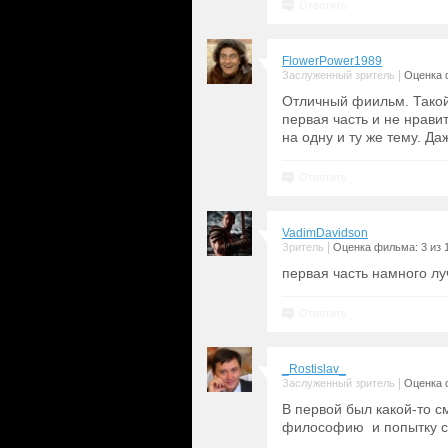
Ответить
FlowerPower1989
|
Заслуженный зритель
Оценка 
Отличный фиильм. Такой 
первая часть и не нрав
на одну и ту же тему. Д
Ответить
VadimDavidson
|
Зритель
Оценка фильма: 3 из 
первая часть намного лу
Ответить
_Rostislav_
|
Заслуженный зритель
Оценка 
В первой был какой-то с
философию и попытку свя