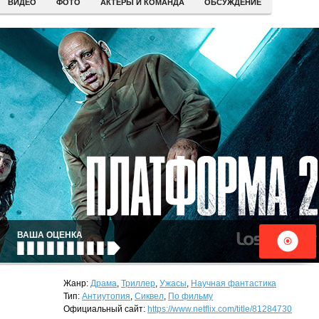
ВИДЕО
ФОТО
АКТЕРЫ И КОМАНДА
ОБСУЖДЕНИЕ
ВАША ОЦЕНКА
Жанр:
Драма
,
Триллер
,
Ужасы
,
Научная фантастика
Тип:
Антиутопия
,
Сиквел
,
По фильму
Официальный сайт:
https://www.netflix.com/title/81284730