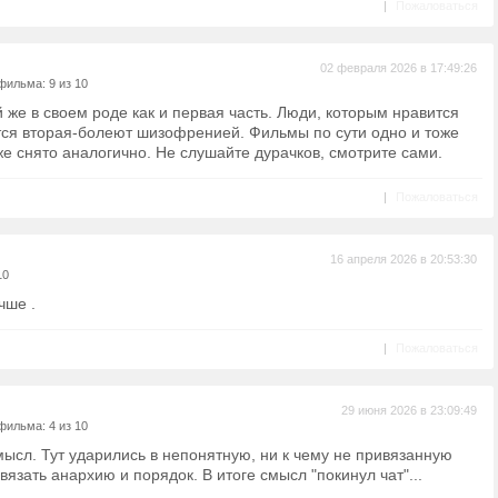
|
Пожаловаться
02 февраля 2026 в 17:49:26
фильма: 9 из 10
же в своем роде как и первая часть. Люди, которым нравится
ится вторая-болеют шизофренией. Фильмы по сути одно и тоже
аже снято аналогично. Не слушайте дурачков, смотрите сами.
|
Пожаловаться
16 апреля 2026 в 20:53:30
10
чше .
|
Пожаловаться
29 июня 2026 в 23:09:49
фильма: 4 из 10
мысл. Тут ударились в непонятную, ни к чему не привязанную
зать анархию и порядок. В итоге смысл "покинул чат"...