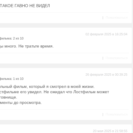
ТАКОЕ ГАВНО НЕ ВИДЕЛ
|
Пожаловаться
02 февраля 2025 в 16:25:04
фильма: 2 из 10
ы много. Не тратьте время.
|
Пожаловаться
26 февраля 2025 в 00:39:25
фильма: 1 из 10
льный фильм, который я смотрел в моей жизни.
остфильме его увидел. Не ожидал что Лостфильм может
 говнище.
мменты до просмотра.
|
Пожаловаться
20 мая 2025 в 21:58:55