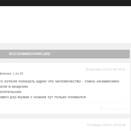
ы рискуешь остаться голодным. И если ты все же позаришься на
о накажет помазанник Барбаро (
Тадаси Ито
) с приспешниками.
нии обнаруживают себя ищущая искупление за грехи прошлого
т
) и неуравновешенный пироман Замятин (
Ховик Кеучкерян
). И
ьные габариты, с трудом выживает в Яме, художница не готова
аконами помазанников. У нее есть план побега, но она не первая,
яснить, кто и зачем дергает за ниточки в этом филиале ада на
ВСЕ КОММЕНТАРИИ (265)
28 декабря 2024 в 06:44:41
фильма: 1 из 10
то хотели показать идею что человечество - говно независимо
 или в анархии.
атительная.
иквел раз мужик с ножом тут только появился
|
Пожаловаться
19 января 2025 в 23:54:48