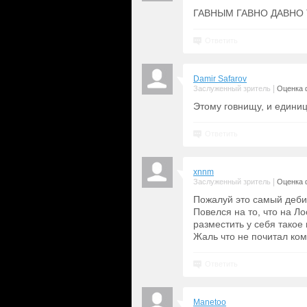
ГАВНЫМ ГАВНО ДАВНО 
Ответить
Damir Safarov
|
Заслуженный зритель
Оценка 
Этому говнищу, и единиц
Ответить
xnnm
|
Заслуженный зритель
Оценка 
Пожалуй это самый деби
Повелся на то, что на Л
разместить у себя такое
Жаль что не почитал ко
Ответить
Manetoo