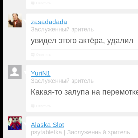
Ответить
zasadadada
Заслуженный зритель
увидел этого актёра, удалил
Ответить
YuriN1
Заслуженный зритель
Какая-то залупа на перемотк
Ответить
Alaska Slot
|
psytabletka
Заслуженный зритель