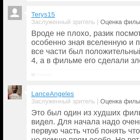
Terys15
|
Заслуженный зритель
Оценка фильм
Вроде не плохо, разик посмот
особенно зная вселенную и 
все части был положительны
4, а в фильме его сделали зл
Ответить
LanceAngeles
|
Заслуженный зритель
Оценка фильм
Это был один из худших филь
видел. Для начала надо оче
первую часть чтоб понять что
не помню прям особо. Но вот