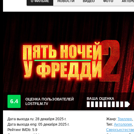
О ФИЛЬМЕ
НОВОСТИ
ВИДЕО
ФОТО
АКТЕР
ВАША ОЦЕНКА
ОЦЕНКА ПОЛЬЗОВАТЕЛЕЙ
6.4
LOSTFILM.TV
Дата выхода ru:
28 декабря 2025
г.
Жанр:
Триллер
,
Дата выхода eng: 05 декабря 2025 г.
Тип:
Антология
,
Рейтинг IMDb: 5.9
Сверхъестеств