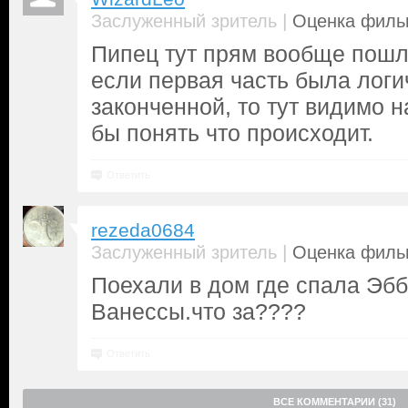
|
Заслуженный зритель
Оценка фильм
Пипец тут прям вообще пошл
если первая часть была лог
законченной, то тут видимо н
бы понять что происходит.
Ответить
rezeda0684
|
Заслуженный зритель
Оценка фильм
Поехали в дом где спала Эбб
Ванессы.что за????
Ответить
ВСЕ КОММЕНТАРИИ (31)