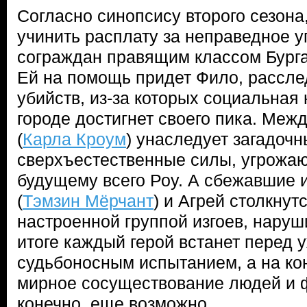
Согласно синопсису второго сезона
учинить расплату за неправедное у
сограждан правящим классом Бурга
Ей на помощь придет Фило, рассл
убийств, из-за которых социальная
городе достигнет своего пика. Меж
(
Карла Кроум
) унаследует загадоч
сверхъестественные силы, угрожа
будущему всего Роу. А сбежавшие 
(
Тэмзин Мёрчант
) и Агрей столкнут
настроенной группой изгоев, наруш
итоге каждый герой встанет перед
судьбоносным испытанием, а на ко
мирное сосуществование людей и ф
конечно, еще возможно…