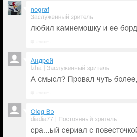
nograf
Заслуженный зритель
любил камнемошку и ее бор
Ответить
Андрей
|
lzha
Заслуженный зритель
А смысл? Провал чуть более
Ответить
Oleg Bo
|
diadia77
Постоянный зритель
сра...ый сериал с повесточко