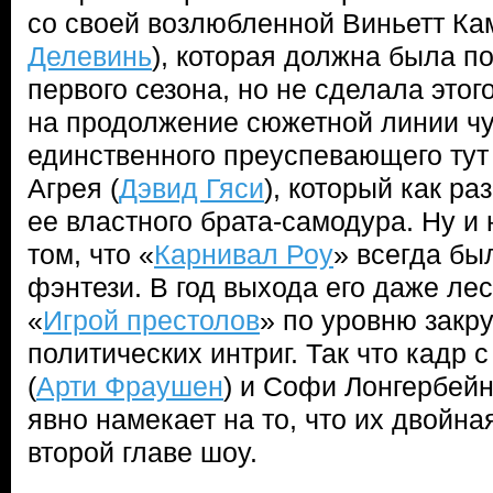
со своей возлюбленной Виньетт Ка
Делевинь
), которая должна была по
первого сезона, но не сделала этог
на продолжение сюжетной линии чу
единственного преуспевающего тут
Агрея (
Дэвид Гяси
), который как р
ее властного брата-самодура. Ну и 
том, что «
Карнивал Роу
» всегда бы
фэнтези. В год выхода его даже ле
«
Игрой престолов
» по уровню закр
политических интриг. Так что кадр
(
Арти Фраушен
) и Софи Лонгербейн
явно намекает на то, что их двойна
второй главе шоу.