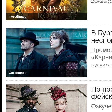
20 декабря 202
Фото/Видео
В Бур
неспо
Промоф
«Карни
17 декабря 202
Фото/Видео
По по
фейск
Озвуче