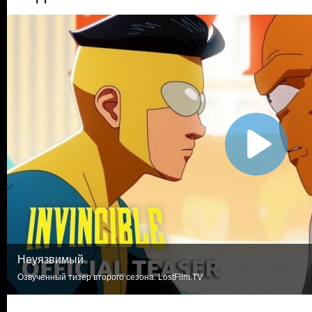
Неуязвимый
Озвученный тизер второго сезона. LostFilm.TV