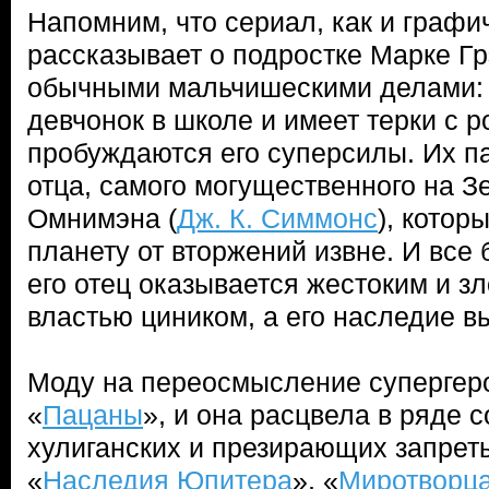
Напомним, что сериал, как и графи
рассказывает о подростке Марке Гр
обычными мальчишескими делами: 
девчонок в школе и имеет терки с р
пробуждаются его суперсилы. Их п
отца, самого могущественного на 
Омнимэна (
Дж. К. Симмонс
), котор
планету от вторжений извне. И все 
его отец оказывается жестоким и 
властью циником, а его наследие в
Моду на переосмысление супергер
«
Пацаны
», и она расцвела в ряде 
хулиганских и презирающих запрет
«
Наследия Юпитера
», «
Миротворц