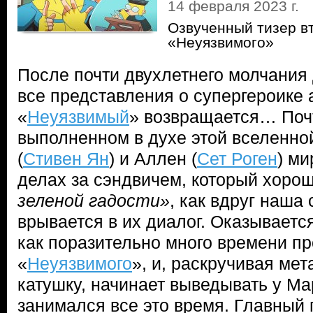
14 февраля 2023 г.
Озвученный тизер в
«Неуязвимого»
После почти двухлетнего молчания
все представления о супергероике
«
Неуязвимый
» возвращается… Почт
выполненном в духе этой вселенно
(
Стивен Ян
) и Аллен (
Сет Роген
) ми
делах за сэндвичем, который хоро
зеленой гадости»
, как вдруг наша
врывается в их диалог. Оказывается
как поразительно много времени п
«
Неуязвимого
», и, раскручивая ме
катушку, начинает выведывать у Ма
занимался все это время. Главный 