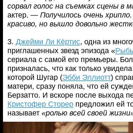
сорвал голос на съемках сцены в 
актер. —
Получилось очень хрипло
красиво, но вышло довольно жестк
3.
Джейми Ли Кёртис
, одна из мног
приглашенных звезд эпизода «
Рыб
сериала с самой его премьеры. Бол
призналась, что как только увидела
которой Шугар (
Эбби Эллиотт
) спра
матери, сразу поняла, что ей сужд
Берзатто. И вскоре после выхода п
Кристофер Сторер
предложил ей то
называет
«ролью всей своей жизни