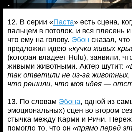
12. В серии «
Паста
» есть сцена, ко
пальцем в потолок, и вся плесень 
что ему на голову.
Эбон
сказал, что
предложил идею
«кучки живых кры
(которая владеет Hulu), заявили, чт
живыми животными. Актер шутит:
«
так ответили не из-за животных,
что решили, что моя идея — отс
13. По словам
Эбона
, одной из са
эмоциональных) сцен во втором сез
стычка между Карми и Ричи. Переж
помогло то, что он
«прямо перед э