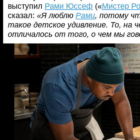
выступил
Рами Юссеф
(«
Мистер Ро
сказал:
«Я люблю
Рами
, потому чт
такое детское удивление. То, на ч
отличалось от того, о чем мы го