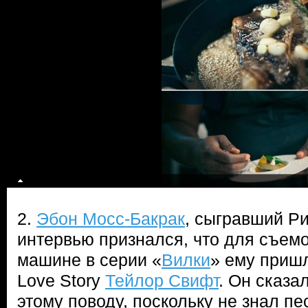
2.
Эбон Мосс-Бакрак
, сыгравший Ри
интервью признался, что для съемо
машине в серии «
Вилки
» ему приш
Love Story
Тейлор Свифт
. Он сказа
этому поводу, поскольку не знал п