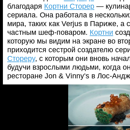
благодаря
Кортни Сторер
— кулина
сериала. Она работала в нескольк
мира, таких как Verjus в Париже, а
частным шеф-поваром.
Кортни
созд
которую мы видим на экране во вто
приходится сестрой создателю се
Стореру
, с которым они вновь нача
будучи взрослыми людьми, когда он
ресторане Jon & Vinny's в Лос-Анд