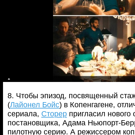
8. Чтобы эпизод, посвященный ста
(
Лайонел Бойс
) в Копенгагене, отл
сериала,
Сторер
пригласил нового 
постановщика, Адама Ньюпорт-Берр
пилотную серию. А режиссером коп