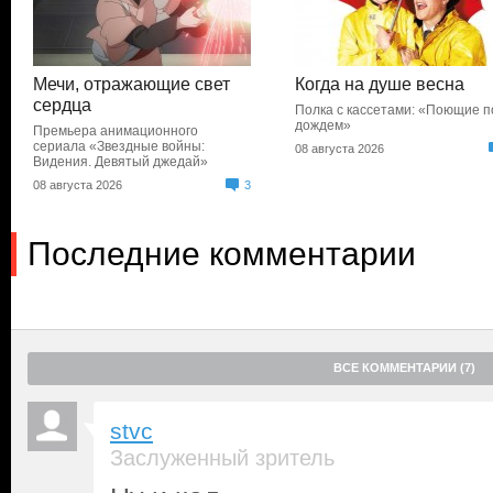
Мечи, отражающие свет
Когда на душе весна
сердца
Полка с кассетами: «Поющие п
дождем»
Премьера анимационного
сериала «Звездные войны:
08 августа 2026
Видения. Девятый джедай»
08 августа 2026
3
Последние комментарии
ВСЕ КОММЕНТАРИИ (7)
stvc
Заслуженный зритель