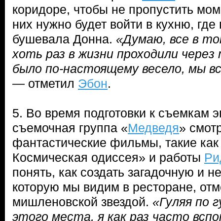
коридоре, чтобы не пропустить моме
них нужно будет войти в кухню, где
бушевала Донна.
«Думаю, все в то
хоть раз в жизни проходили через
было по-настоящему весело, мы вс
— отметил
Эбон
.
5. Во время подготовки к съемкам э
съемочная группа «
Медведя
» смот
фантастические фильмы, такие как 
Космическая одиссея» и работы
Ри
понять, как создать загадочную и 
которую мы видим в ресторане, от
мишленовской звездой.
«Гуляя по 
этого места, я как раз часто всп