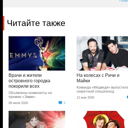
Поде
Читайте также
Врачи и жители
На колесах с Ричи и
островного городка
Майки
покорили всех
Команда «Медведя» выпустил
секретный спецэпизод
Объявлены номинанты на
премию «Эмми»
12 мая 2026
08 июля 2026
3