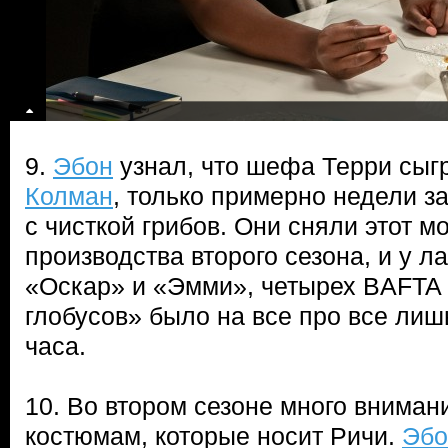
9.
Эбон
узнал, что шефа Терри сыг
Колман
, только примерно недели з
с чисткой грибов. Они сняли этот м
производства второго сезона, и у л
«Оскар» и «Эмми», четырех BAFTA 
глобусов» было на все про все лиш
часа.
10. Во втором сезоне много вниман
костюмам, которые носит Ричи.
Эбо