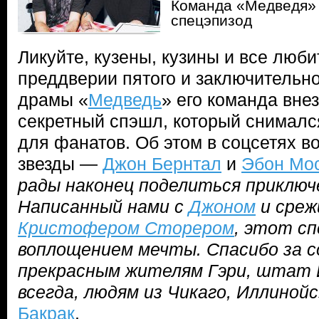
Команда «Медведя» 
спецэпизод
Ликуйте, кузены, кузины и все люби
преддверии пятого и заключительно
драмы «
Медведь
» его команда вне
секретный спэшл, который снималс
для фанатов. Об этом в соцсетях во
звезды —
Джон Бернтал
и
Эбон Мос
рады наконец поделиться приключ
Написанный нами с
Джоном
и среж
Кристофером Сторером
, этот с
воплощением мечты. Спасибо за 
прекрасным жителям Гэри, штат И
всегда, людям из Чикаго, Иллиной
Бакрак
.