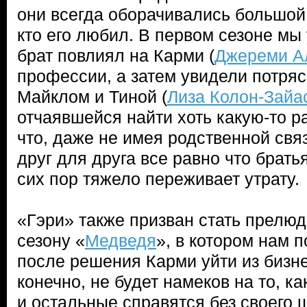
они всегда оборачивались большой
кто его любил. В первом сезоне мы
брат повлиял на Карми (
Джереми А
профессии, а затем увидели потр
Майклом и Тиной (
Лиза Колон-Зайа
отчаявшейся найти хоть какую-то р
что, даже не имея родственной свя
друг для друга все равно что брать
сих пор тяжело переживает утрату.
«Гэри» также призван стать прелю
сезону «
Медведя
», в котором нам 
после решения Карми уйти из бизне
конечно, не будет намеков на то, к
и остальные справятся без своего 