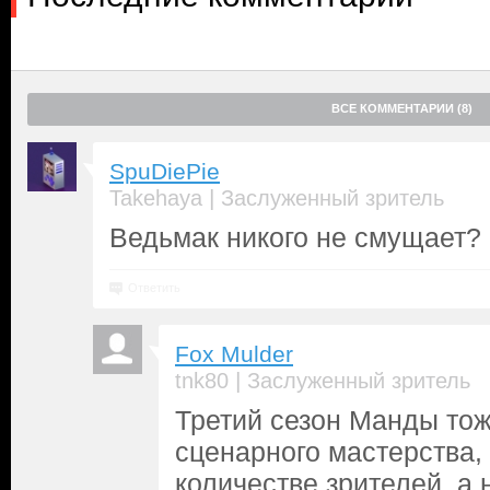
ВСЕ КОММЕНТАРИИ (8)
SpuDiePie
|
Takehaya
Заслуженный зритель
Ведьмак никого не смущает?
Ответить
Fox Mulder
|
tnk80
Заслуженный зритель
Третий сезон Манды тож
сценарного мастерства, 
количестве зрителей, а 