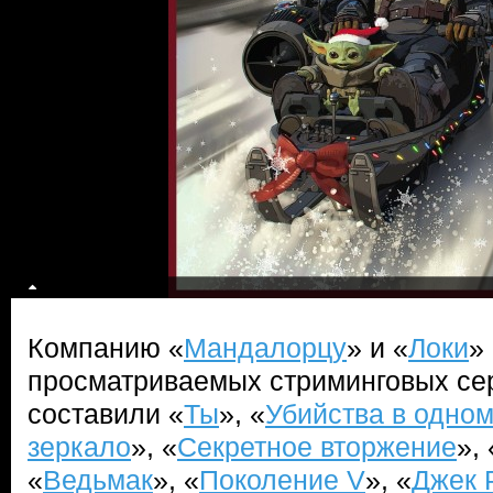
Компанию «
Мандалорцу
» и «
Локи
»
просматриваемых стриминговых се
составили «
Ты
», «
Убийства в одном
зеркало
», «
Секретное вторжение
», 
«
Ведьмак
», «
Поколение V
», «
Джек 