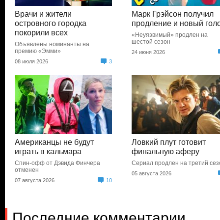
Врачи и жители
Марк Грэйсон получил
островного городка
продление и новый гол
покорили всех
«Неуязвимый» продлен на
шестой сезон
Объявлены номинанты на
премию «Эмми»
24 июня 2026
08 июля 2026
3
Американцы не будут
Ловкий плут готовит
играть в кальмара
финальную аферу
Спин-офф от Дэвида Финчера
Сериал продлен на третий сез
отменен
05 августа 2026
07 августа 2026
10
Последние комментарии