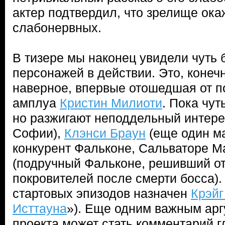
актер подтвердил, что зрелище ока
слабонервных.
В тизере мы наконец увидели чуть 
персонажей в действии. Это, конеч
наверное, впервые отошедшая от п
амплуа
Кристин Милиоти
. Пока чу
но разжигают неподдельный интер
Софии),
Клэнси Браун
(еще один м
конкурент Фальконе, Сальваторе М
(подручный Фальконе, решивший от
покровителей после смерти босса).
стартовых эпизодов назначен
Крэйг
Исттауна
»). Еще одним важным арг
проекта может стать комментарий г