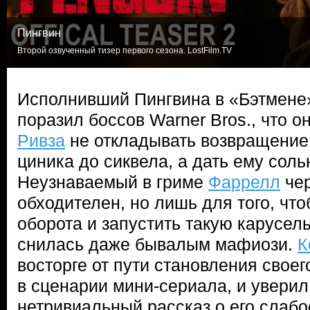
Пингвин
Второй озвученный тизер первого сезона. LostFilm.TV
Исполнивший Пингвина в «Бэтмен
поразил боссов Warner Bros., что о
Ривза
не откладывать возвращение
циника до сиквела, а дать ему сол
Неузнаваемый в гриме
Фаррелл
чер
обходителен, но лишь для того, что
оборота и запустить такую карусель
снилась даже бывалым мафиози.
К
восторге от пути становления своег
в сценарии мини-сериала, и уверил,
нетривиальный рассказ о его слабо