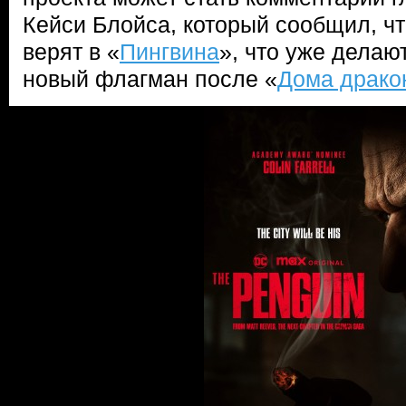
Кейси Блойса, который сообщил, чт
верят в «
Пингвина
», что уже делают
новый флагман после «
Дома драко