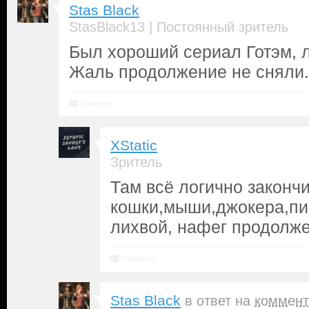
Stas Black
|
StasBlack13
Постоянный зритель
Был хороший сериал Готэм, 
Жаль продолжение не сняли.
Ответить
XStatic
Зритель
Там всё логично законч
кошки,мыши,джокера,пи
лихвой, нафег продолж
Ответить
Stas Black
в ответ на
коммент