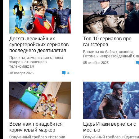
Десять величайших
Топ-10 сериалов про
супергеройских сериалов
гангстеров
последнего десятилетия
Бандиты на байках, хозяева
Готэма и непревзойденный Сл
Проекты, изменившие каноны
жанра и отношение к
05 октября 2025
телекомиксам
18 ноября 2025
41
Всем нам понадобится
Царь Итаки вернется с
коричневый маркер
местью
Озвученный трейлер «Истории
Озвученный трейлер «Одиссе