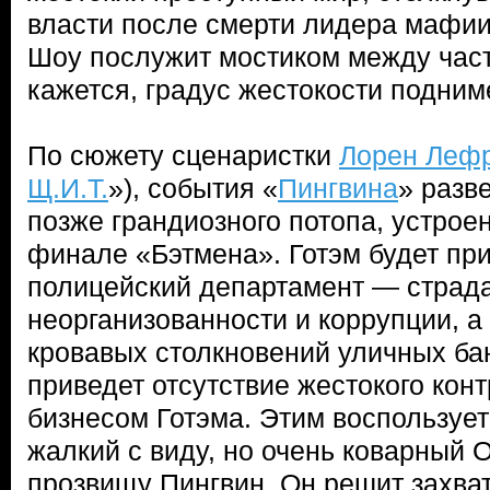
власти после смерти лидера мафи
Шоу послужит мостиком между част
кажется, градус жестокости подни
По сюжету сценаристки
Лорен Леф
Щ.И.Т.
»), события «
Пингвина
» разв
позже грандиозного потопа, устрое
финале «Бэтмена». Готэм будет при
полицейский департамент — страда
неорганизованности и коррупции, а
кровавых столкновений уличных ба
приведет отсутствие жестокого кон
бизнесом Готэма. Этим воспользуе
жалкий с виду, но очень коварный 
прозвищу Пингвин. Он решит захват