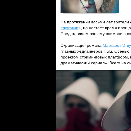
На протяжении восьми лет зрители
служанки
», но настает время проща
Представляем вашему вниманию озв
Экранизация романа
Маргарет Этв
главных хедлайнеров Hulu. Осенью т
проектом стриминговых платформ, 
драматический сериал». Всего на с