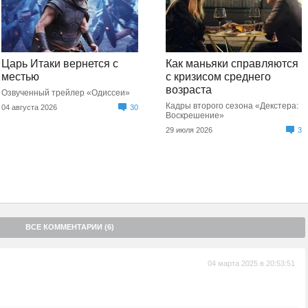
Царь Итаки вернется с
Как маньяки справляются
местью
с кризисом среднего
возраста
Озвученный трейлер «Одиссеи»
Кадры второго сезона «Декстера:
04 августа 2026
30
Воскрешение»
29 июля 2026
3
ВСЕ КОММЕНТАРИИ (6)
04 марта 2025 в 20:53:51