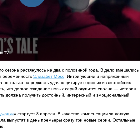
lm.TV
о сезона растянулось на два с половиной года. В дело вмешались
 и беременность
Элизабет Мосс
. Интригующий и напряженный
а не только на редкость удачно цитирует один из известнейших
ять, что долгое ожидание новых серий окупится сполна — история
сть должна получить достойный, интересный и эмоциональный
лужанки
» стартует 8 апреля. В качестве компенсации за долгую
ла выпустят в день премьеры сразу три новые серии. Остальные
лю.