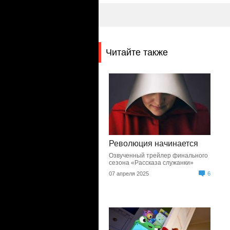
Читайте также
Революция начинается
Озвученный трейлер финального
сезона «Рассказа служанки»
07 апреля 2025
6