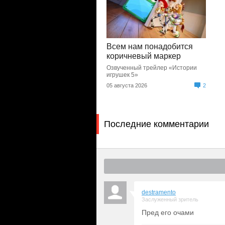
Всем нам понадобится
коричневый маркер
Озвученный трейлер «Истории
игрушек 5»
05 августа 2026
2
Последние комментарии
destramento
Заслуженный зритель
Пред его очами