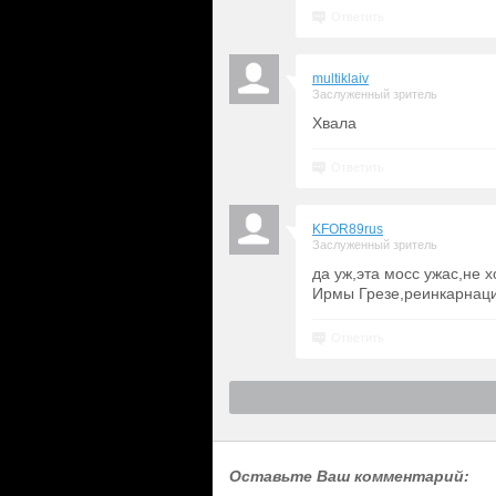
Ответить
multiklaiv
Заслуженный зритель
Хвала
Ответить
KFOR89rus
Заслуженный зритель
да уж,эта мосс ужас,не х
Ирмы Грезе,реинкарнац
Ответить
Оставьте Ваш комментарий: