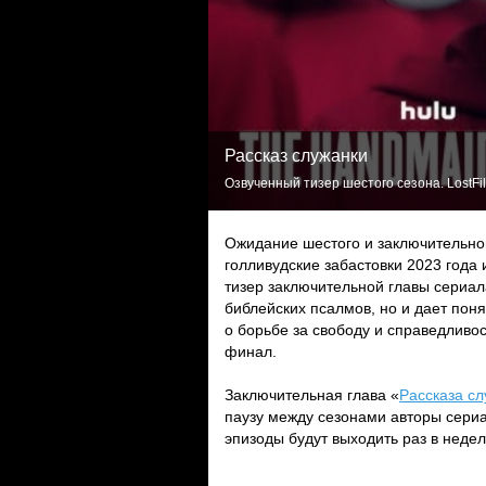
Рассказ служанки
Озвученный тизер шестого сезона. LostFi
Ожидание шестого и заключительног
голливудские забастовки 2023 года
тизер заключительной главы сериал
библейских псалмов, но и дает пон
о борьбе за свободу и справедливо
финал.
Заключительная глава «
Рассказа с
паузу между сезонами авторы сериа
эпизоды будут выходить раз в неде