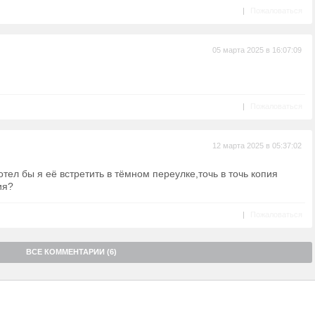
|
Пожаловаться
05 марта 2025 в 16:07:09
|
Пожаловаться
12 марта 2025 в 05:37:02
отел бы я её встретить в тёмном переулке,точь в точь копия
ия?
|
Пожаловаться
ВСЕ КОММЕНТАРИИ (6)