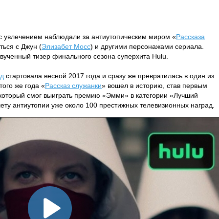
 с увлечением наблюдали за антиутопическим миром «
Рассказа
ться с Джун (
Элизабет Мосс
) и другими персонажами сериала.
ученный тизер финального сезона суперхита Hulu.
уд
стартовала весной 2017 года и сразу же превратилась в один из
ого же года «
Рассказ служанки
» вошел в историю, став первым
который смог выиграть премию «Эмми» в категории «Лучший
чету антиутопии уже около 100 престижных телевизионных наград.