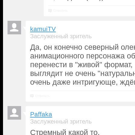
Ответить
kamuiTV
Заслуженный зритель
Да, он конечно северный олен
анимационного персонажа об
перенести в "живой" формат, 
выглядит не очень "натуральн
очень даже интригующе, ждём
Ответить
Paffaka
Заслуженный зритель
Стремный какой то.