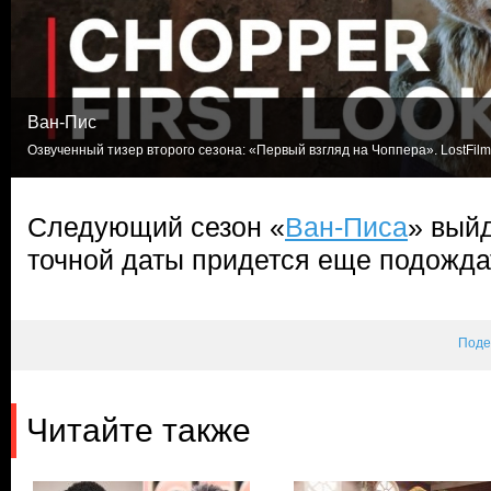
Ван-Пис
Озвученный тизер второго сезона: «Первый взгляд на Чоппера». LostFilm
Следующий сезон «
Ван-Писа
» выйд
точной даты придется еще подожда
Поде
Читайте также