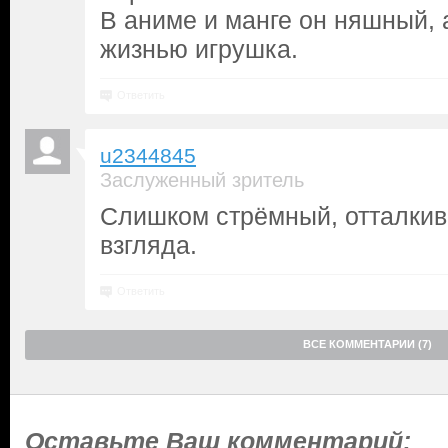
В аниме и манге он няшный, а
жизнью игрушка.
Ответить
u2344845
Заслуженный зритель
Слишком стрёмный, отталкив
взгляда.
Ответить
ВСЕ КОММЕНТАРИИ (7)
Оставьте Ваш комментарий: