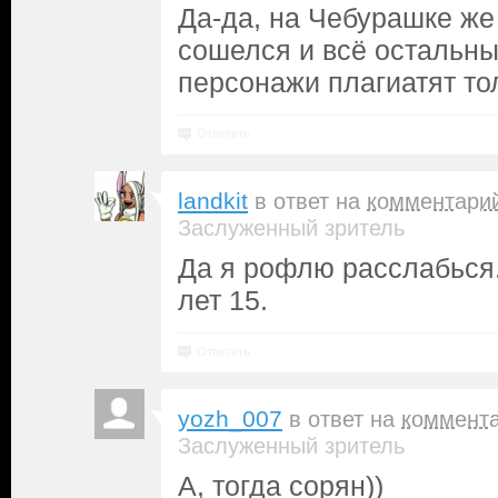
Да-да, на Чебурашке же
сошелся и всё остальн
персонажи плагиатят тол
Ответить
landkit
в ответ на
комментари
Заслуженный зритель
Да я рофлю расслабься
лет 15.
Ответить
yozh_007
в ответ на
коммент
Заслуженный зритель
А, тогда сорян))