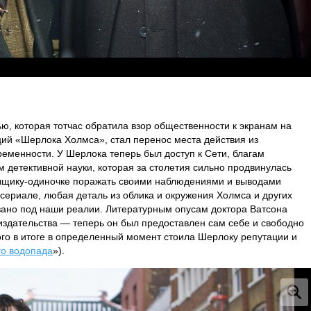
ю, которая тотчас обратила взор общественности к экранам на
ий «Шерлока Холмса», стал перенос места действия из
ременности. У Шерлока теперь был доступ к Сети, благам
м детективной науки, которая за столетия сильно продвинулась
сыщику-одиночке поражать своими наблюдениями и выводами
 сериале, любая деталь из облика и окружения Холмса и других
ано под наши реалии. Литературным опусам доктора Ватсона
здательства — теперь он был предоставлен сам себе и свободно
рого в итоге в определенный момент стоила Шерлоку репутации и
го водопада
»).