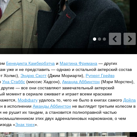
дем
Бенедикта Камбербэтча
и
Мартина Фримана
— других
м уже и не представить — однако и остальной актерский состав
т Холмс),
Эндрю Скотт
(Джим Мориарти),
Руперт Грейвз
я
Уна Стаббс
(миссис Хадсон),
Аманда Аббингтон
(Мэри Морстен),
 другие — все они составляют замечательный актерский
ый момент в сериале оживает и играет всеми красками
кажется,
Моффату
удалось то, чего не было в книгах самого
Дойла
ен в исполнении
Аманды Аббингтон
не выглядит третьим колесом в
и не рушит их тандем, а становится полноправной частью
иномышленником этих двух адреналиновых наркоманов, о чем
пизода «
Знак трех
».