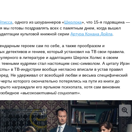
йтисса
, одного из шоураннеров «
Шерлока
», что 15-я годовщина —
ня мы готовы поздравлять всех с памятным днем, когда вышел
даптации культовой книжной серии
Артура Конана Дойла
.
гендарным героем сам по себе, а также прообразом и
 детективов и гениев, который установил на ТВ свои правила.
популярного в литературе и адаптациях Шерлок Холмс в своем
 с темными кудрями стал настоящим секс-символом. А цитату Ирэн
ость»
в ТВ-индустрии вообще негласно вписали в устав правил
перед. Не удерживал от всеобщей любви и весьма специфический
черты которого окончательно потерялись на пути из книги до
крыто награждали его ярлыком психопата, хотя сам виновник
безобидное
«высокоактивный социопат»
.