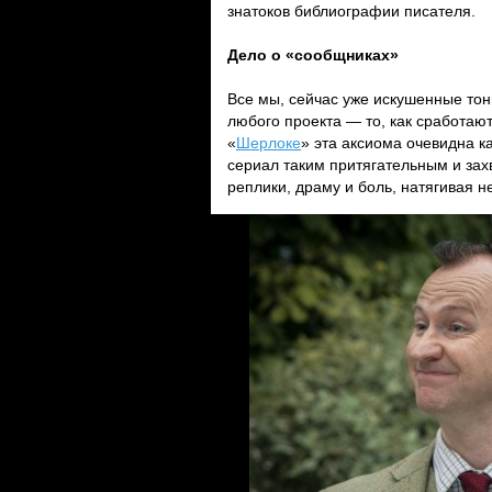
знатоков библиографии писателя.
Дело о «сообщниках»
Все мы, сейчас уже искушенные тон
любого проекта — то, как сработают
«
Шерлоке
» эта аксиома очевидна к
сериал таким притягательным и зах
реплики, драму и боль, натягивая 