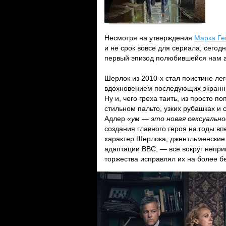
Несмотря на утверждения
Марка Ге
и не срок вовсе для сериала, сегод
первый эпизод полюбившейся нам а
Шерлок из 2010-х стал поистине ле
вдохновением последующих экранных
Ну и, чего греха таить, из просто 
стильном пальто, узких рубашках и
Адлер
«ум — это новая сексуальн
создания главного героя на годы в
характер Шерлока, джентльменские 
адаптации BBC, — все вокруг непри
торжества исправлял их на более 