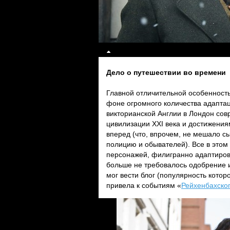
Дело о путешествии во времени
Главной отличительной особенность
фоне огромного количества адаптац
викторианской Англии в Лондон сов
цивилизации XXI века и достижения
вперед (что, впрочем, не мешало 
полицию и обывателей). Все в этом
персонажей, филигранно адаптиров
больше не требовалось одобрение и
мог вести блог (популярность кото
привела к событиям «
Рейхенбахско