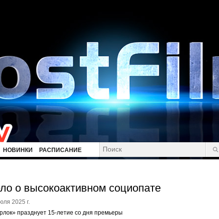
НОВИНКИ
РАСПИСАНИЕ
ло о высокоактивном социопате
юля 2025 г.
лок» празднует 15-летие со дня премьеры