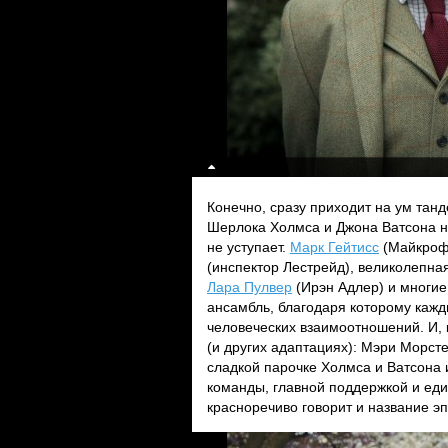
Конечно, сразу приходит на ум тан
Шерлока Холмса и Джона Ватсона на
не уступает.
Марк Гейтисс
(Майкроф
(инспектор Лестрейд), великолепна
Лара Пулвер
(Ирэн Адлер) и многие
ансамбль, благодаря которому кажд
человеческих взаимоотношений. И, 
(и других адаптациях): Мэри Морст
сладкой парочке Холмса и Ватсона 
команды, главной поддержкой и ед
красноречиво говорит и название э