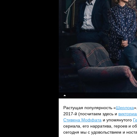
Растущая популярность «
Шерлока
»
2017-й (посчитаем здесь и
викториа
Стивена Моффата
и упомянутого
Г
сериала, его нарратива, героев и о
сегодня мы с удовольствием и ност