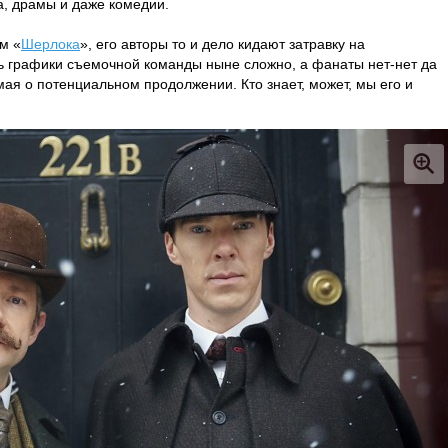
а, драмы и даже комедии.
м «
Шерлока
», его авторы то и дело кидают затравку на
ть графики съемочной команды ныне сложно, а фанаты нет-нет да
мая о потенциальном продолжении. Кто знает, может, мы его и