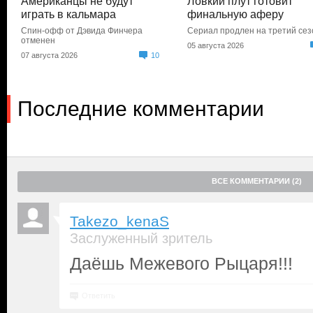
Американцы не будут
Ловкий плут готовит
играть в кальмара
финальную аферу
Спин-офф от Дэвида Финчера
Сериал продлен на третий сез
отменен
05 августа 2026
07 августа 2026
10
Последние комментарии
ВСЕ КОММЕНТАРИИ (2)
Takezo_kenaS
Заслуженный зритель
Даёшь Межевого Рыцаря!!!
Ответить