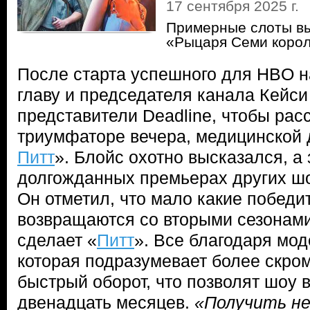
17 сентября 2025 г.
Примерные слоты вы
«Рыцаря Семи коро
После старта успешного для HBO н
главу и председателя канала Кейс
представители Deadline, чтобы рас
триумфаторе вечера, медицинской 
Питт
». Блойс охотно высказался, а
долгожданных премьерах других ш
Он отметил, что мало какие побед
возвращаются со вторыми сезонами 
сделает «
Питт
». Все благодаря мо
которая подразумевает более скро
быстрый оборот, что позволят шоу
двенадцать месяцев.
«Получить не