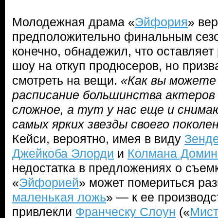
Молодежная драма «
Эйфория
» вер
предположительно финальным сезо
конечно, обнадежил, что оставляе
шоу на откуп продюсеров, но призв
смотреть на вещи.
«Как вы можете
расписание большинства актеров 
сложное, а тут у нас еще и сним
самых ярких звезды своего поколе
Кейси, вероятно, имея в виду
Зенд
Джейкоба Элорди
и
Колмана Домин
недостатка в предложениях о съемк
«
Эйфорией
» может помериться раз
маленькая ложь
» — к ее производс
привлекли
Франческу Слоун
(«
Мист