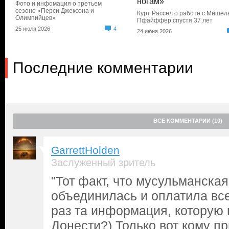
ногам»
Фото и инфомация о третьем
сезоне «Перси Джексона и
Курт Рассел о работе с Мишел
Олимпийцев»
Пфайффер спустя 37 лет
25 июля 2026
4
24 июня 2026
Последние комментарии
ВСЕ КОММЕНТАРИИ (10)
GarrettHolden
Заслуженный зритель
"Тот факт, что мусульманска
объединилась и оплатила вс
раз та информация, которую
Донести?) Только вот кому пр