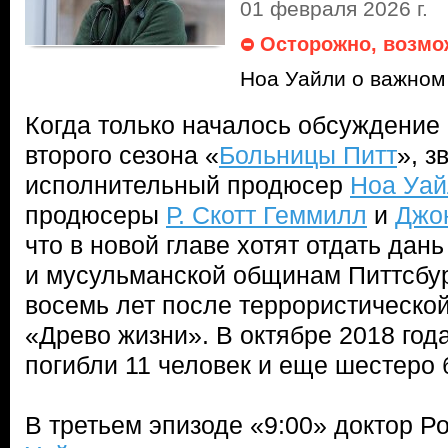
01 февраля 2026 г.
Осторожно, возмо
Ноа Уайли о важном
Когда только началось обсуждение
второго сезона «
Больницы Питт
», з
исполнительный продюсер
Ноа Уай
продюсеры
Р. Скотт Геммилл
и
Джо
что в новой главе хотят отдать дан
и мусульманской общинам Питтсбур
восемь лет после террористической 
«Древо жизни». В октябре 2018 года
погибли 11 человек и еще шестеро
В третьем эпизоде «9:00» доктор Р