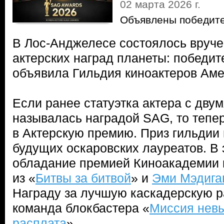
02 марта 2026 г.
Объявлены победите
В Лос-Анджелесе состоялось вруче
актерских наград планеты: победи
объявила Гильдия киноактеров Аме
Если ранее статуэтка актера с дву
называлась наградой SAG, то тепе
в Актерскую премию. Приз гильдии 
будущих оскаровских лауреатов. В 
обладание премией Киноакадемии
из «
Битвы за битвой
» и
Эми Мэдига
Награду за лучшую каскадерскую р
команда блокбастера «
Миссия нев
расплата
».