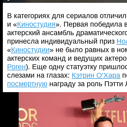
В категориях для сериалов отличил
и «
Киностудия
». Первая победила 
актерский ансамбль драматическог
принесла индивидуальный приз
Но
«
Киностудии
» не было равных в н
актерских команд и ведущих актеро
Роген
). Еще одну статуэтку пришло
слезами на глазах:
Кэтрин О’Хара
п
посмертную
награду за роль Пэтти 