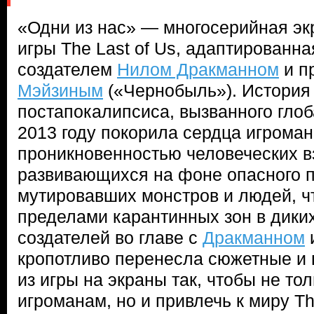
«Одни из нас» — многосерийная эк
игры The Last of Us, адаптированна
создателем
Нилом Дракманном
и п
Мэйзиным
(«Чернобыль»). История 
постапокалипсиса, вызванного гло
2013 году покорила сердца игрома
проникновенностью человеческих 
развивающихся на фоне опасного 
мутировавших монстров и людей, ч
пределами карантинных зон в дики
создателей во главе с
Дракманном
кропотливо перенесла сюжетные и
из игры на экраны так, чтобы не тол
игроманам, но и привлечь к миру Th