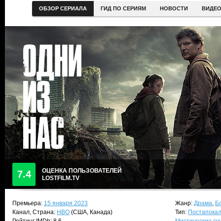
ОБЗОР СЕРИАЛА
ГИД ПО СЕРИЯМ
НОВОСТИ
ВИДЕ
ОЦЕНКА ПОЛЬЗОВАТЕЛЕЙ
7.4
LOSTFILM.TV
Премьера:
15 января 2023
Жанр:
Драма
,
Б
Канал, Страна:
HBO
(США, Канада)
Тип:
Постапока