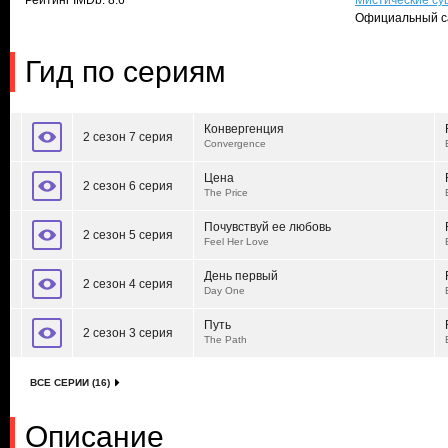
Рейтинг IMDb: 8.6
Мистические су
Официальный с
Гид по сериям
Конвергенция
2 сезон 7 серия
Convergence
Цена
2 сезон 6 серия
The Price
Почувствуй ее любовь
2 сезон 5 серия
Feel Her Love
День первый
2 сезон 4 серия
Day One
Путь
2 сезон 3 серия
The Path
ВСЕ СЕРИИ (16)
Описание