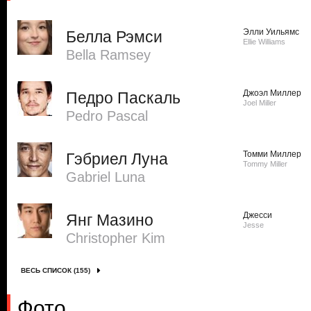
Элли Уильямс
Белла Рэмси
Ellie Williams
Bella Ramsey
Джоэл Миллер
Педро Паскаль
Joel Miller
Pedro Pascal
Томми Миллер
Гэбриел Луна
Tommy Miller
Gabriel Luna
Джесси
Янг Мазино
Jesse
Christopher Kim
ВЕСЬ СПИСОК (155)
Фото