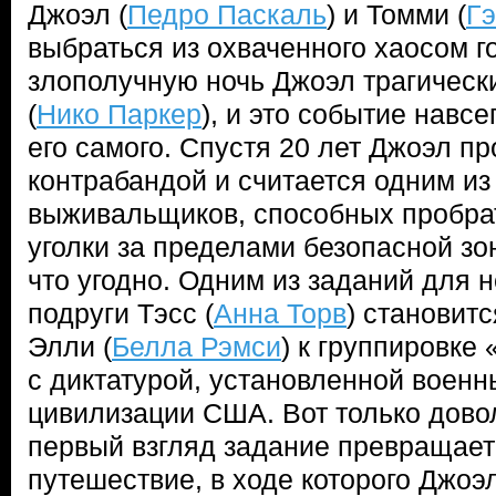
Джоэл (
Педро Паскаль
) и Томми (
Гэ
выбраться из охваченного хаосом го
злополучную ночь Джоэл трагически
(
Нико Паркер
), и это событие навсе
его самого. Спустя 20 лет Джоэл 
контрабандой и считается одним и
выживальщиков, способных пробра
уголки за пределами безопасной зо
что угодно. Одним из заданий для н
подруги Тэсс (
Анна Торв
) становит
Элли (
Белла Рэмси
) к группировк
с диктатурой, установленной военн
цивилизации США. Вот только дово
первый взгляд задание превращает
путешествие, в ходе которого Джоэ