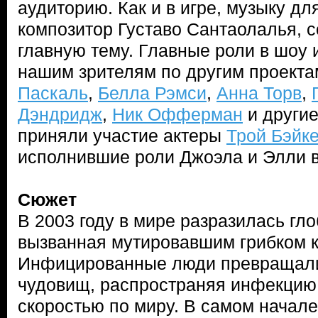
аудиторию. Как и в игре, музыку д
композитор Густаво Сантаолалья, с
главную тему. Главные роли в шоу
нашим зрителям по другим проекта
Паскаль
,
Белла Рэмси
,
Анна Торв
,
Дэндридж
,
Ник Офферман
и другие
приняли участие актеры
Трой Бэйк
исполнившие роли Джоэла и Элли в
Сюжет
В 2003 году в мире разразилась гл
вызванная мутировавшим грибком 
Инфицированные люди превращали
чудовищ, распространяя инфекцию
скоростью по миру. В самом начале