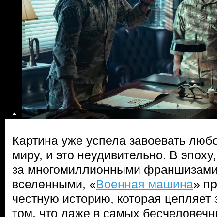
Картина уже успела завоевать любо
миру, и это неудивительно. В эпоху,
за многомиллионными франшизами
вселенными, «
Военная машина
» п
честную историю, которая цепляет з
том, что даже в самых бесчеловечн