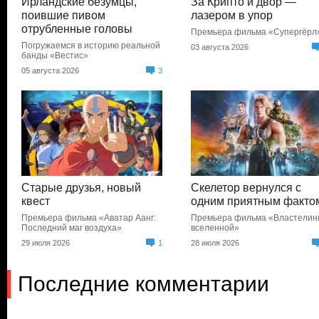
Ирландские безумцы,
За Крипто и двор —
поившие пивом
лазером в упор
отрубленные головы
Премьера фильма «Супергёрл
Погружаемся в историю реальной
03 августа 2026
банды «Вестис»
05 августа 2026
3
Старые друзья, новый
Скелетор вернулся с
квест
одним приятным факто
Премьера фильма «Аватар Аанг:
Премьера фильма «Властели
Последний маг воздуха»
вселенной»
29 июля 2026
1
28 июля 2026
Последние комментарии