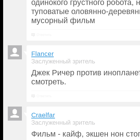
одинокого грустного робота, 
туповатые оловянно-деревянн
мусорный фильм
Ответить
Flancer
Заслуженный зритель
Джек Ричер против инопланет
смотреть.
Ответить
Craelfar
Заслуженный зритель
Фильм - кайф, экшен нон стоп