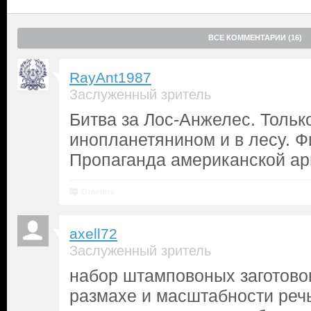
ВСЕ КОММЕНТАРИИ (16)
RayAnt1987
Заслуженный зритель
Битва за Лос-Анжелес. Тольк
инопланетянином и в лесу. Ф
Пропаганда американской ар
Ответить
axell72
Заслуженный зритель
набор штамповоных заготовок
размахе и масштабности реч