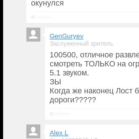
окунулся
Ответить
GenGuryev
Заслуженный зритель
100500, отличное развл
смотреть ТОЛЬКО на огр
5.1 звуком.
ЗЫ
Когда же наконец Лост б
дороги?????
Ответить
Alex L