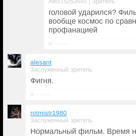
|
Alex15253545
Зритель
головой ударился? Фил
вообще космос по сравн
профанацией
Ответить
alesant
Заслуженный зритель
Фигня.
Ответить
rotmistr1980
Заслуженный зритель
Нормальный фильм. Время н