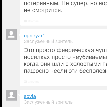
потерянным. Не супер, но н
не смотрится.
Ответить
ogneyar1
Заслуженный зритель
Это просто феерическая чушь
носилках просто неубиваемый
когда они шли с холостыми п
пафосно несли эти бесполез
Ответить
sovia
Заслуженный зритель