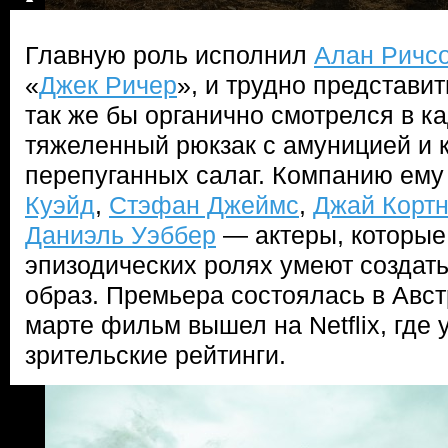
Главную роль исполнил
Алан Ричс
«
Джек Ричер
», и трудно представить
так же бы органично смотрелся в ка
тяжеленный рюкзак с амуницией и 
перепуганных салаг. Компанию ему
Куэйд
,
Стэфан Джеймс
,
Джай Корт
Даниэль Уэббер
— актеры, которые
эпизодических ролях умеют созда
образ. Премьера состоялась в Авст
марте фильм вышел на Netflix, где 
зрительские рейтинги.