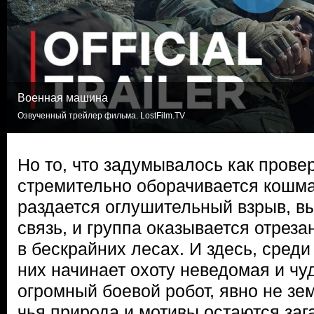
Военная машина
Озвученный трейлер фильма. LostFilm.TV
Но то, что задумывалось как провер
стремительно оборачивается кошма
раздается оглушительный взрыв, вы
связь, и группа оказывается отрез
в бескрайних лесах. И здесь, среди
них начинает охоту неведомая и ч
огромный боевой робот, явно не зе
чья природа и мотивы остаются заг