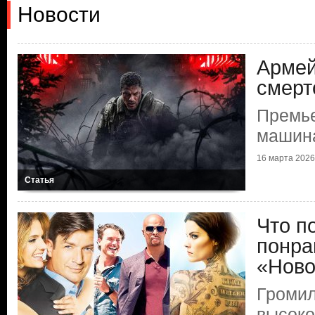
Новости
Армей
смерт
Премь
машин
16 марта 2026 
Статья
Что п
понра
«Ново
Громил
высок