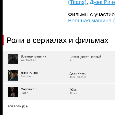
(Titans)
,
Джек Риче
Фильмы с участи
Военная машина (
Роли в сериалах и фильмах
Военная машина
Восемьдесят Первый
War Machine
81
Джек Ричер
Джек Ричер
Reacher
Jack Reacher
Форсаж 10
Эймс
Fast X
Aimes
ВСЕ РОЛИ (9)