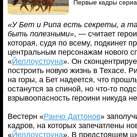
Первые кадры сериа
«У Бет и Рипа есть секреты, а т
быть полезными»
, — считает геро
которая, судя по всему, подкинет 
центральным персонажам нового 
«
Йеллоустоуна
». Он сконцентриру
построить новую жизнь в Техасе. Ри
на горы, а Бет надеется, что прош
останутся за спиной, но что-то подс
взрывоопасность героини никуда не 
Вестерн «
Ранчо Даттонов
» заполуч
кадров, на которых запечатлены н
«
Йеллоустоуна
». В предстоящем ш