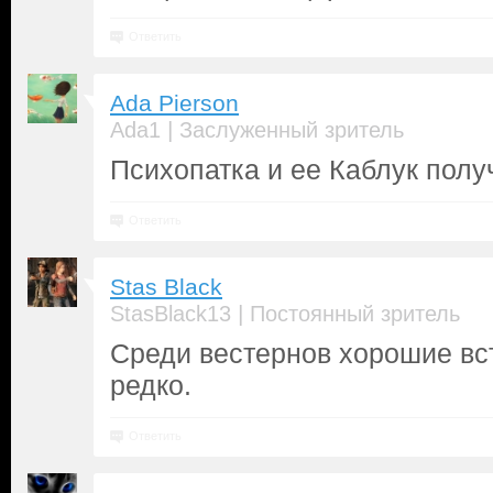
Ответить
Ada Pierson
|
Ada1
Заслуженный зритель
Психопатка и ее Каблук полу
Ответить
Stas Black
|
StasBlack13
Постоянный зритель
Среди вестернов хорошие вс
редко.
Ответить