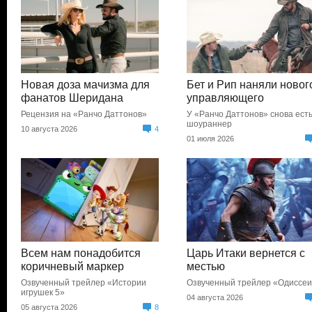
Новая доза мачизма для
Бет и Рип наняли новог
фанатов Шеридана
управляющего
Рецензия на «Ранчо Даттонов»
У «Ранчо Даттонов» снова ест
шоураннер
10 августа 2026
4
01 июля 2026
Всем нам понадобится
Царь Итаки вернется с
коричневый маркер
местью
Озвученный трейлер «Истории
Озвученный трейлер «Одиссе
игрушек 5»
04 августа 2026
05 августа 2026
8