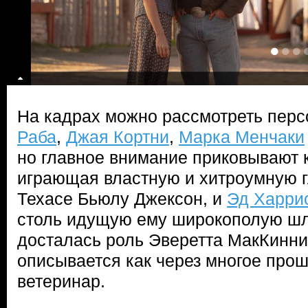
На кадрах можно рассмотреть пер
Раба
,
Джая Кортни
,
Марка Менчаки
но главное внимание приковывают 
играющая властную и хитроумную г
Техасе Бьюлу Джексон, и
Эд Харри
столь идущую ему широкополую шля
досталась роль Эверетта МакКинни
описывается как через многое про
ветеринар.