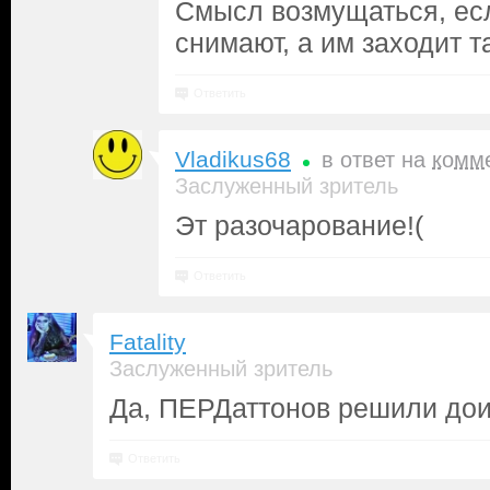
Смысл возмущаться, ес
снимают, а им заходит т
Ответить
Vladikus68
в ответ на
комм
Заслуженный зритель
Эт разочарование!(
Ответить
Fatality
Заслуженный зритель
Да, ПЕРДаттонов решили дои
Ответить