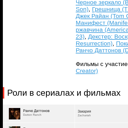
Черное зеркало (Bl
Son)
,
Грешница (T
Джек Райан (Tom C
Манифест (Manife
ржавчина (America
23)
,
Декстер: Воск
Resurrection)
,
Пок
Ранчо Даттонов (D
Фильмы с участи
Creator)
Роли в сериалах и фильмах
Ранчо Даттонов
Закария
Dutton Ranch
Zachariah