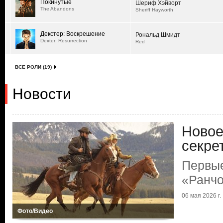
Покинутые
Шериф Хэйворт
The Abandons
Sheriff Hayworth
Декстер: Воскрешение
Рональд Шмидт
Dexter: Resurrection
Red
ВСЕ РОЛИ (19)
Новости
Новое
секре
Первые
«Ранчо
06 мая 2026 г.
Фото/Видео