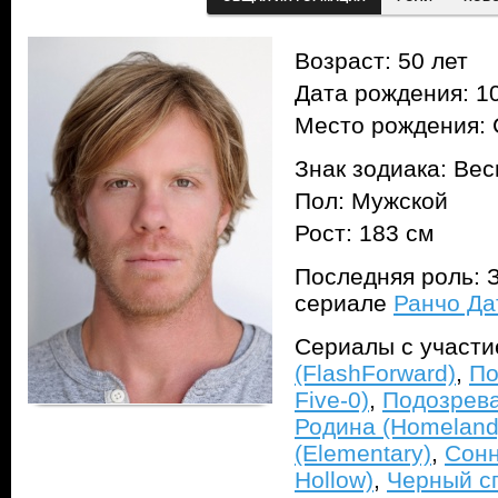
Возраст: 50 лет
Дата рождения: 10
Место рождения: 
Знак зодиака: Ве
Пол: Мужской
Рост: 183 см
Последняя роль: З
сериале
Ранчо Да
Сериалы с участ
(FlashForward)
,
По
Five-0)
,
Подозревае
Родина (Homeland
(Elementary)
,
Сонн
Hollow)
,
Черный сп