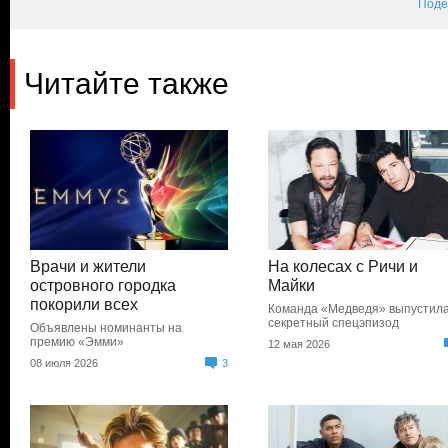
Поде
Читайте также
Врачи и жители
На колесах с Ричи и
островного городка
Майки
покорили всех
Команда «Медведя» выпустил
секретный спецэпизод
Объявлены номинанты на
премию «Эмми»
12 мая 2026
08 июля 2026
3