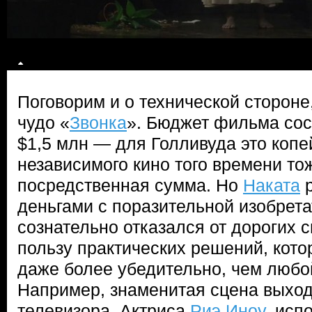
Поговорим и о технической стороне
чудо «
Звонка
». Бюджет фильма сос
$1,5 млн — для Голливуда это копе
независимого кино того времени то
посредственная сумма. Но
Наката
р
деньгами с поразительной изобрет
сознательно отказался от дорогих 
пользу практических решений, кото
даже более убедительно, чем любо
Например, знаменитая сцена выход
телевизора. Актриса
Риэ Иноу
, исп