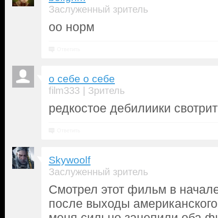
Заслуженный зритель
оо норм
Ответить
о себе о себе
|
film333
Зритель
редкостое дебилиики свотрит
Ответить
Skywoolf
Заслуженный зритель
Смотрел этот фильм в начале
после выходы американского 
меня сильно зацепили оба фи