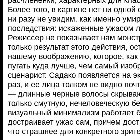
расчлененки, характерных для клас
Более того, в картине нет ни одно
ни разу не увидим, как именно умир
последствия: искаженные ужасом ли
Режиссер не показывает нам монстр
только результат этого действия, о
нашему воображению, которое, как 
пугать куда лучше, чем самый изоб
сценарист. Садако появляется на э
раз, и ее лица толком не видно по
— длинные черные волосы скрываю
только смутную, нечеловеческую бе
визуальный минимализм работает б
достраивает ужас сам, причем дост
что страшнее для конкретного зрит