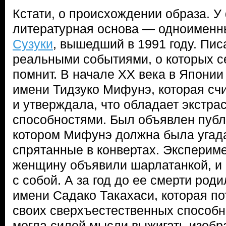
Кстати, о происхождении образа. У
литературная основа — одноимен
Сузуки
, вышедший в 1991 году. Пи
реальными событиями, о которых с
помнит. В начале XX века в Япони
имени Тидзуко Мифунэ, которая сч
и утверждала, что обладает экстр
способностями. Был объявлен публ
котором Мифунэ должна была угад
спрятанные в конвертах. Эксперим
женщину объявили шарлатанкой, и 
с собой. А за год до ее смерти род
имени Садако Такахаси, которая по
своих сверхъестественных способн
могла силой мысли выжигать изобр