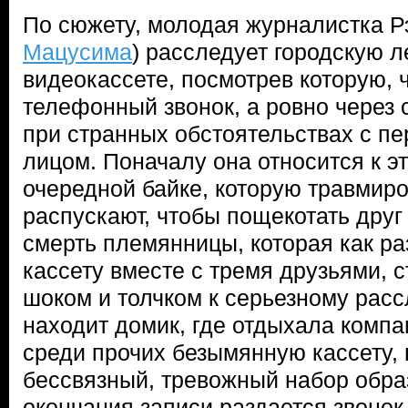
По сюжету, молодая журналистка Р
Мацусима
) расследует городскую л
видеокассете, посмотрев которую, 
телефонный звонок, а ровно через 
при странных обстоятельствах с п
лицом. Поначалу она относится к эт
очередной байке, которую травмир
распускают, чтобы пощекотать друг
смерть племянницы, которая как ра
кассету вместе с тремя друзьями, 
шоком и толчком к серьезному рас
находит домик, где отдыхала компа
среди прочих безымянную кассету, 
бессвязный, тревожный набор образ
окончания записи раздается звонок