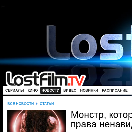
СЕРИАЛЫ
КИНО
НОВОСТИ
ВИДЕО
НОВИНКИ
РАСПИСАНИЕ
ВСЕ НОВОСТИ
СТАТЬИ
Монстр, кото
права ненави