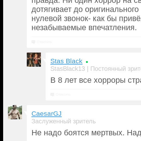
правда. Ни один хоррор на с
дотягивает до оригинального
нулевой звонок- как бы привё
незабываемые впечатления.
Ответить
Stas Black
|
StasBlack13
Постоянный зрит
В 8 лет все хорроры ст
Ответить
CaesarGJ
Заслуженный зритель
Не надо боятся мертвых. Над