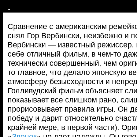
Сравнение с американским ремейко
снял Гор Вербински, неизбежно и п
Вербински — известный режиссер, и
себе отличный фильм, в чем-то да
технически совершенный, чем ориг
то главное, что делало японскую в
атмосферу безысходности и непред
Голливудский фильм объясняет сли
показывает все слишком рано, сли
прорисовывает правила игры. Он д
победу и дарит относительно счас
крайней мере, в первой части). Ор
«
Звонок
» не дает надежды. Он гово