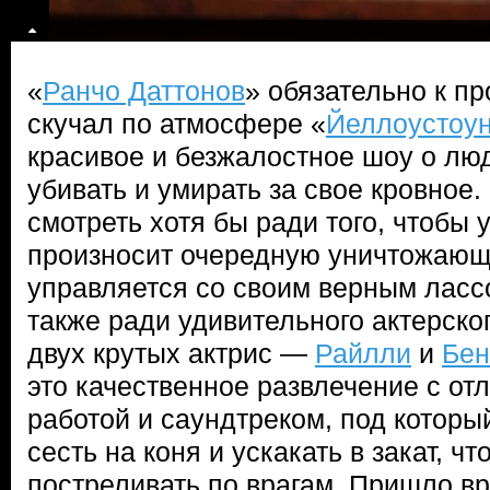
«
Ранчо Даттонов
» обязательно к пр
скучал по атмосфере «
Йеллоустоу
красивое и безжалостное шоу о люд
убивать и умирать за свое кровное.
смотреть хотя бы ради того, чтобы 
произносит очередную уничтожающ
управляется со своим верным ласс
также ради удивительного актерско
двух крутых актрис —
Райлли
и
Бен
это качественное развлечение с от
работой и саундтреком, под которы
сесть на коня и ускакать в закат, чт
постреливать по врагам. Пришло вр