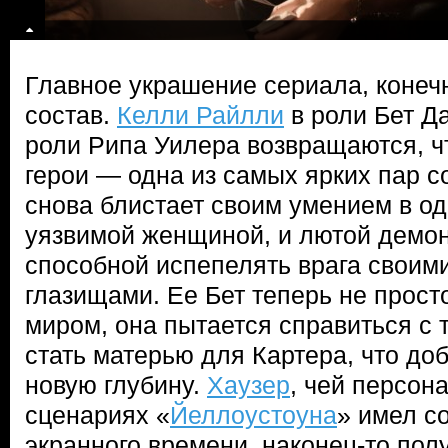
Главное украшение сериала, конечн
состав.
Келли Райлли
в роли Бет Д
роли Рипа Уилера возвращаются, чт
герои — одна из самых ярких пар 
снова блистает своим умением в од
уязвимой женщиной, и лютой демон
способной испепелять врага своим
глазищами. Ее Бет теперь не прост
миром, она пытается справиться с
стать матерью для Картера, что до
новую глубину.
Хаузер
, чей персон
сценариях «
Йеллоустоуна
» имел с
экранного времени, наконец-то пол