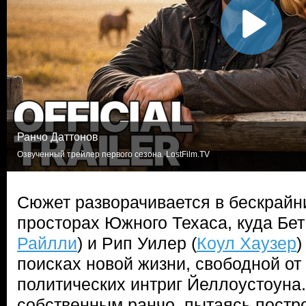
Ранчо Даттонов
Озвученный трейлер первого сезона. LostFilm.TV
Сюжет разворачивается в бескрайн
просторах Южного Техаса, куда Бет
Райлли
) и Рип Уилер (
Коул Хаузер
)
поисках новой жизни, свободной от
политических интриг Йеллоустоуна
собственным ранчо, пытаясь постр