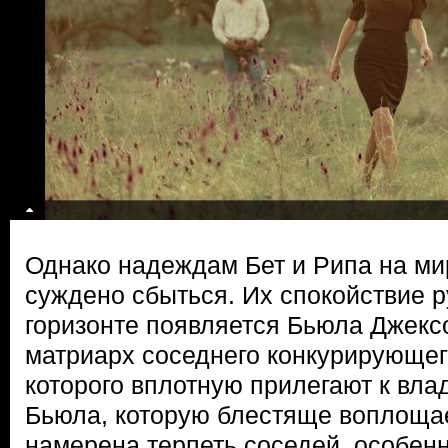
Однако надеждам Бет и Рипа на ми
суждено сбыться. Их спокойствие р
горизонте появляется Бьюла Джек
матриарх соседнего конкурирующег
которого вплотную прилегают к вла
Бьюла, которую блестяще воплоща
намерена терпеть соседей, особенно