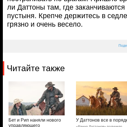
ли Даттоны там, где заканчиваются
пустыня. Крепче держитесь в седле
грязно и очень весело.
Поде
Читайте также
Бет и Рип наняли нового
У Даттонов все в поряд
управляющего
«Ранчо Даттонов» получило