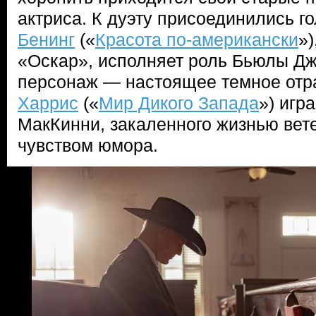
актриса. К дуэту присоединились г
Бенинг
(«
Красота по-американски
»)
«Оскар», исполняет роль Бьюлы Дже
персонаж — настоящее темное отр
Харрис
(«
Мир Дикого Запада
») игр
МакКинни, закаленного жизнью вет
чувством юмора.