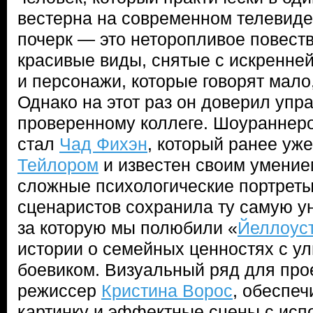
вестерна на современном телевид
почерк — это неторопливое повест
красивые виды, снятые с искренне
и персонажи, которые говорят мало,
Однако на этот раз он доверил упр
проверенному коллеге. Шоураннер
стал
Чад Фихэн
, который ранее уж
Тейлором
и известен своим умение
сложные психологические портрет
сценаристов сохранила ту самую у
за которую мы полюбили «
Йеллоус
истории о семейных ценностях с у
боевиком. Визуальный ряд для про
режиссер
Кристина Ворос
, обеспе
картинку и эффектные сцены с исп