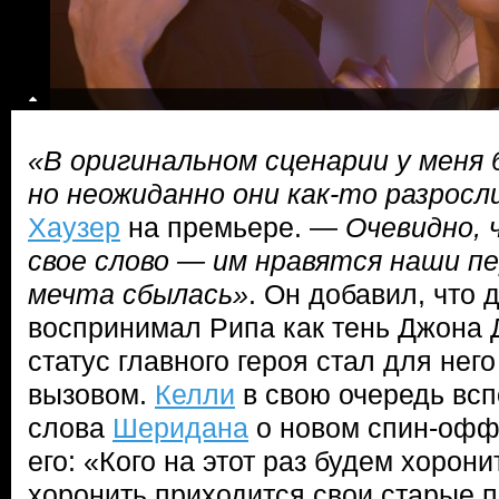
«В оригинальном сценарии у меня 
но неожиданно они как-то разросл
Хаузер
на премьере. —
Очевидно, 
свое слово — им нравятся наши пе
мечта сбылась»
. Он добавил, что 
воспринимал Рипа как тень Джона Д
статус главного героя стал для нег
вызовом.
Келли
в свою очередь вспо
слова
Шеридана
о новом спин-офф
его: «Кого на этот раз будем хорони
хоронить приходится свои старые 