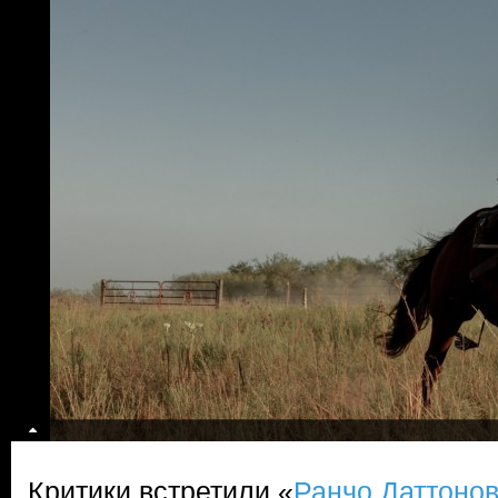
Критики встретили «
Ранчо Даттоно