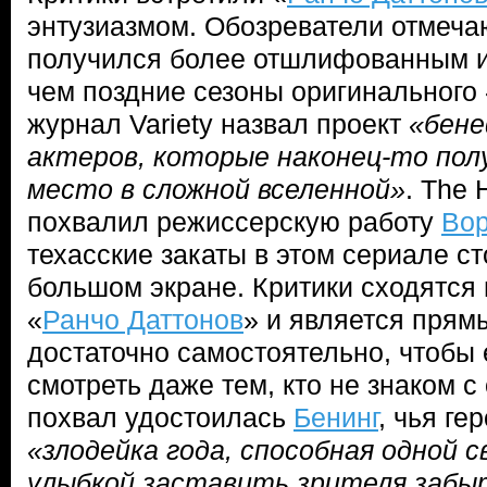
энтузиазмом. Обозреватели отмечаю
получился более отшлифованным 
чем поздние сезоны оригинального 
журнал Variety назвал проект
«бене
актеров, которые наконец-то полу
место в сложной вселенной»
. The 
похвалил режиссерскую работу
Во
техасские закаты в этом сериале с
большом экране. Критики сходятся 
«
Ранчо Даттонов
» и является прям
достаточно самостоятельно, чтобы
смотреть даже тем, кто не знаком 
похвал удостоилась
Бенинг
, чья ге
«злодейка года, способная одной 
улыбкой заставить зрителя забыт