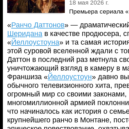
18 мая 2026 г.
Премьера сериала «
«
Ранчо Даттонов
» — драматически
Шеридана
в качестве продюсера, 
«
Йеллоустоуна
» и та самая истори
этой суровой вселенной ждали с тог
Даттон в последний раз метнула св
уничтожающий взгляд в камеру в м
Франшиза «
Йеллоустоун
» давно в
обычного телевизионного хита, пре
огромный мир со своими законами, 
многомиллионной армией поклонник
что начиналось как история о семь
крупнейшего ранчо в Монтане, пос
эпическое повествование, охватыв