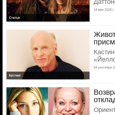
Даттон
18 мая 2026 г.
Статья
Живот
присм
Кастин
«Йелл
04 сентября 20
Кастинг
Возвр
откла
Ориент