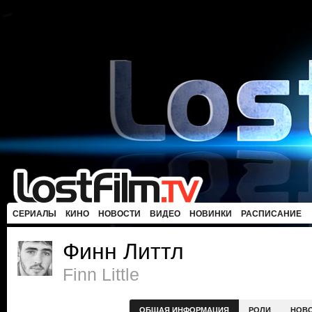
СЕРИАЛЫ
КИНО
НОВОСТИ
ВИДЕО
НОВИНКИ
РАСПИСАНИЕ
Финн Литтл
Finn Little
ОБЩАЯ ИНФОРМАЦИЯ
РОЛИ
НОВ