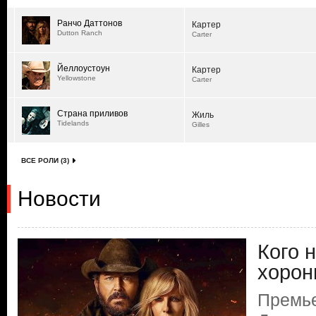
Ранчо Даттонов
Картер
Dutton Ranch
Carter
Йеллоустоун
Картер
Yellowstone
Carter
Страна приливов
Жиль
Tidelands
Gilles
ВСЕ РОЛИ (3)
Новости
Кого н
хорон
Премье