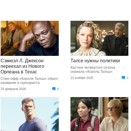
Сэмюэл Л. Джексон
Талсе нужны политики
переехал из Нового
Кастинг четвертого сезона
Орлеана в Техас
сериала «Король Талсы»
21 ноября 2025
6
Спин-офф «Короля Талсы» обрел
название и сценариста
25 февраля 2026
8