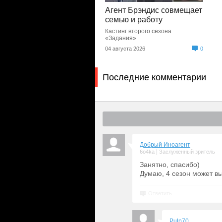
Агент Брэндис совмещает
семью и работу
Кастинг второго сезона
«Задания»
04 августа 2026
0
Последние комментарии
Добрый Иноагент
|
6o4ka
Заслуженный зритель
Занятно, спасибо)
Думаю, 4 сезон может вы
Ответить
Pulp70