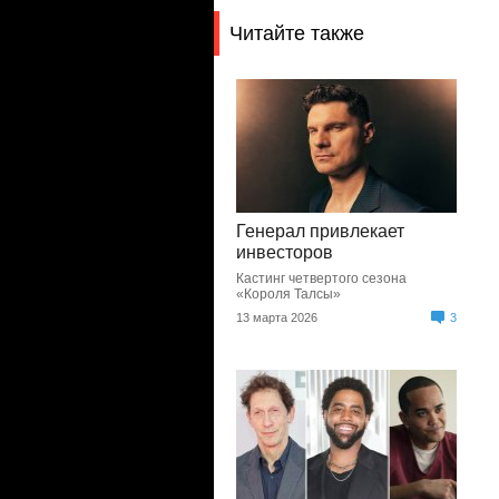
Читайте также
Генерал привлекает
инвесторов
Кастинг четвертого сезона
«Короля Талсы»
13 марта 2026
3