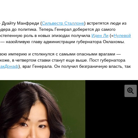
» Дуайту Манфреди (
Сильвестр Сталлоне
) встретятся люди из
дера до политика. Теперь Генерал доберется до самого
остепенную роль в новых эпизодах получила
Иден Ли
(«
Нулевой
ю — назойливую главу администрации губернатора Оклахомы.
свою империю и столкнулся с самыми опасными врагами —
оже, в четвертом ставки станут еще выше. Пост губернатора
МакДонаф
), враг Генерала. Он получил безграничную власть, так