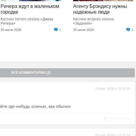
Ричера ждут в маленьком
Агенту Брэндису нужны
городке
надежные люди
Кастинг пятого сезона «Джека
Кастинг второго сезона
Ричера»
«Задания»
30 июля 2026
1
30 июля 2026
1
ВСЕ КОММЕНТАРИИ (2)
19 мая 2026 в 19:30:25
йти где-нибудь осенью, как обычно
|
Пожаловаться
20 мая 2026 в 23:22:24