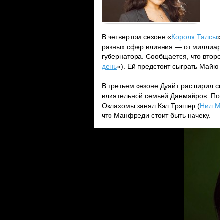
В четвертом сезоне «
Короля Талсы
разных сфер влияния — от миллиар
губернатора. Сообщается, что втор
день
»). Ей предстоит сыграть Май
В третьем сезоне Дуайт расширил 
влиятельной семьей Данмайров. Пох
Оклахомы занял Кэл Трэшер (
Нил 
что Манфреди стоит быть начеку.