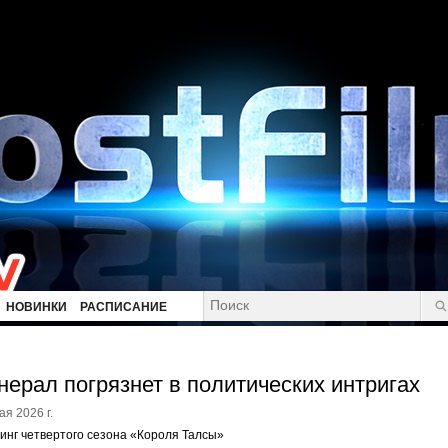
НОВИНКИ
РАСПИСАНИЕ
нерал погрязнет в политических интригах
ая 2026 г.
инг четвертого сезона «Короля Талсы»