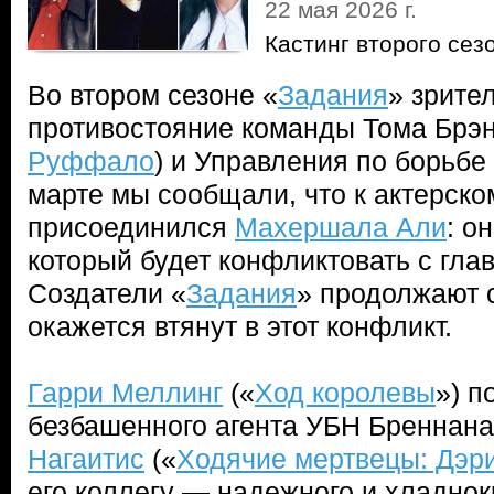
22 мая 2026 г.
Кастинг второго сез
Во втором сезоне «
Задания
» зрите
противостояние команды Тома Брэн
Руффало
) и Управления по борьбе
марте мы сообщали, что к актерско
присоединился
Махершала Али
: о
который будет конфликтовать с гла
Создатели «
Задания
» продолжают с
окажется втянут в этот конфликт.
Гарри Меллинг
(«
Ход королевы
») п
безбашенного агента УБН Бреннана
Нагаитис
(«
Ходячие мертвецы: Дэр
его коллегу — надежного и хладно