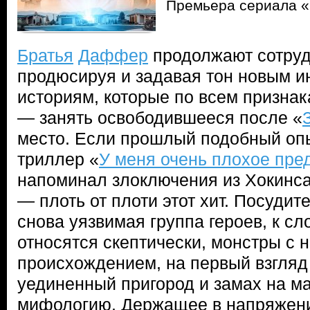
Премьера сериала 
Братья
Даффер
продолжают сотрудн
продюсируя и задавая тон новым 
историям, которые по всем признак
— занять освободившееся после «
место. Если прошлый подобный оп
триллер «
У меня очень плохое пре
напоминал злоключения из Хокинса,
— плоть от плоти этот хит. Посуди
снова уязвимая группа героев, к сл
относятся скептически, монстры с
происхождением, на первый взгляд
уединенный пригород и замах на 
мифологию. Держащее в напряжени