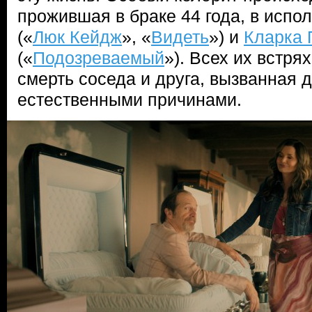
прожившая в браке 44 года, в исп
(«
Люк Кейдж
», «
Видеть
») и
Кларка 
(«
Подозреваемый
»). Всех их встр
смерть соседа и друга, вызванная 
естественными причинами.