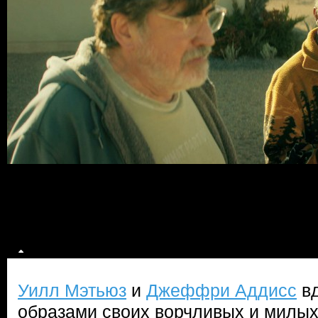
Уилл Мэтьюз
и
Джеффри Аддисс
вд
образами своих ворчливых и милых