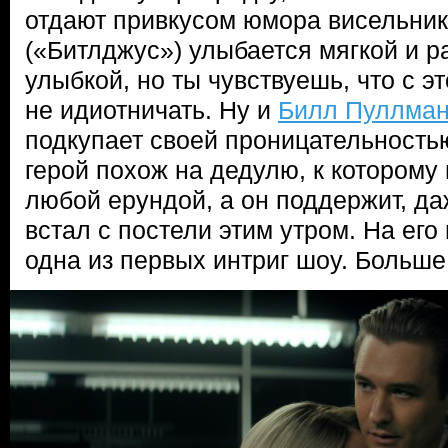
отдают привкусом юмора висельни
(«Битлджус») улыбается мягкой и 
улыбкой, но ты чувствуешь, что с 
не идиотничать. Ну и
Билл Пуллма
подкупает своей проницательность
герой похож на дедулю, к которому
любой ерундой, а он поддержит, да
встал с постели этим утром. На ег
одна из первых интриг шоу. Больш