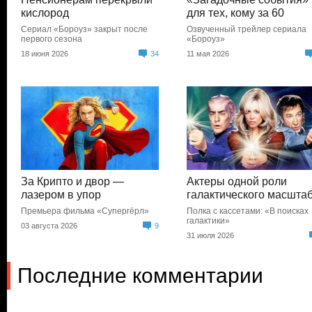
кислород
для тех, кому за 60
Сериал «Бороуз» закрыт после
Озвученный трейлер сериала
первого сезона
«Бороуз»
18 июня 2026
34
11 мая 2026
За Крипто и двор —
Актеры одной роли
лазером в упор
галактического масшта
Премьера фильма «Супергёрл»
Полка с кассетами: «В поисках
галактики»
03 августа 2026
9
31 июля 2026
Последние комментарии