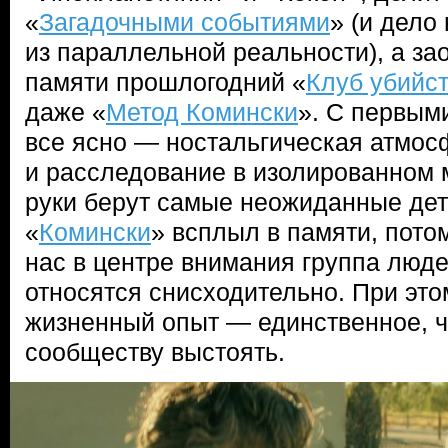
«
Загадочными событиями
» (и дело
из параллельной реальности), а за
памяти прошлогодний «
Клуб убийст
даже «
Метод Комински
». С первыми
все ясно — ностальгическая атмос
и расследование в изолированном м
руки берут самые неожиданные дете
«
Комински
» всплыл в памяти, потом
нас в центре внимания группа люде
относятся снисходительно. При это
жизненный опыт — единственное, ч
сообществу выстоять.