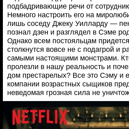
подбадривающие речи от сотруднико
Немного настроить его на миролюб
лишь соседу Джеку Уилларду — пен
познал дзен и разглядел в Сэме ро
Однако всем постояльцам придется
столкнутся вовсе не с подагрой и р
самыми настоящими монстрами. Кто
пролезли в нашу реальность и поч
дом престарелых? Все это Сэму и е
компании возрастных сыщиков пред
неведомая грозная сила не уничтож