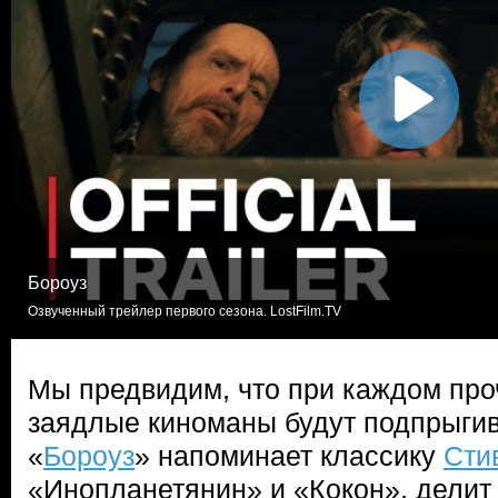
Бороуз
Озвученный трейлер первого сезона. LostFilm.TV
Мы предвидим, что при каждом про
заядлые киноманы будут подпрыгив
«
Бороуз
» напоминает классику
Сти
«Инопланетянин» и «Кокон», дели