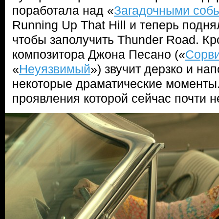
поработала над «
Загадочными соб
Running Up That Hill и теперь подн
чтобы заполучить Thunder Road. Кр
композитора Джона Песано («
Сорви
«
Неуязвимый
») звучит дерзко и на
некоторые драматические моменты.
проявления которой сейчас почти н