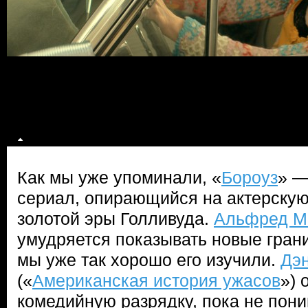
Как мы уже упоминали, «
Бороуз
» —
сериал, опирающийся на актерскую
золотой эры Голливуда.
Альфред М
умудряется показывать новые грани
мы уже так хорошо его изучили.
Дэ
(«
Американская история ужасов
») 
комедийную разрядку, пока не пони