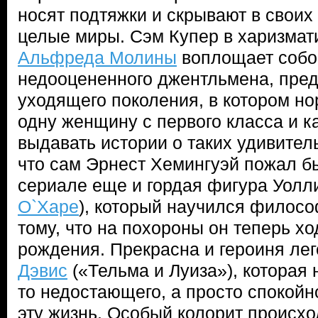
носят подтяжки и скрывают в свои
целые миры. Сэм Купер в харизма
Альфреда Молины
воплощает собой
недооцененного джентльмена, пред
уходящего поколения, в котором н
одну женщину с первого класса и к
выдавать истории о таких удивите
что сам Эрнест Хемингуэй пожал бы 
сериале еще и гордая фигура Уолли
О`Харе
), который научился филосо
тому, что на похороны он теперь хо
рождения. Прекрасна и героиня ле
Дэвис
(«Тельма и Луиза»), которая н
то недостающего, а просто спокойн
эту жизнь. Особый колорит происх