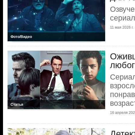
Озвуче
сериал
11 мая 2026 г.
Фото/Видео
Ожив
любог
Сериал
взросл
понра
возрас
Статья
16 апреля 2025
Детек