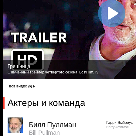
Грешница
Озвученный трейлер четвертого сезона. LostFilm.TV
ВСЕ ВИДЕО (9)
Актеры и команда
Гарри Эмброус
Билл Пуллман
Harry Ambrose
Bill Pullman