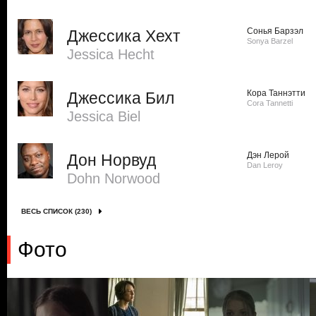
Сонья Барзэл
Джессика Хехт
Sonya Barzel
Jessica Hecht
Кора Таннэтти
Джессика Бил
Cora Tannetti
Jessica Biel
Дэн Лерой
Дон Норвуд
Dan Leroy
Dohn Norwood
ВЕСЬ СПИСОК (230)
Фото