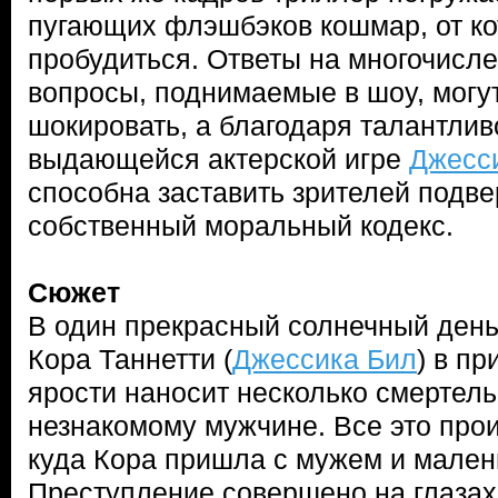
пугающих флэшбэков кошмар, от ко
пробудиться. Ответы на многочисл
вопросы, поднимаемые в шоу, могут
шокировать, а благодаря талантлив
выдающейся актерской игре
Джесс
способна заставить зрителей подв
собственный моральный кодекс.
Сюжет
В один прекрасный солнечный ден
Кора Таннетти (
Джессика Бил
) в п
ярости наносит несколько смертел
незнакомому мужчине. Все это прои
куда Кора пришла с мужем и мален
Преступление совершено на глазах