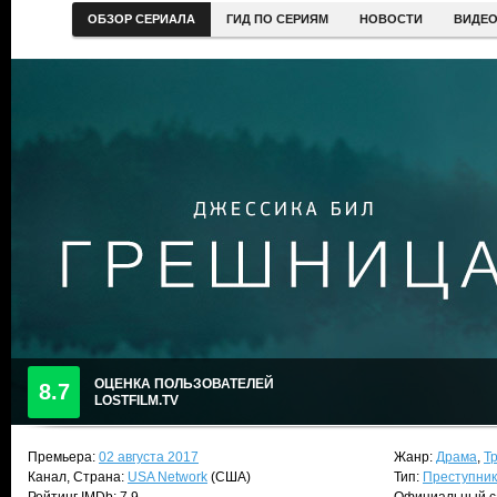
ОБЗОР СЕРИАЛА
ГИД ПО СЕРИЯМ
НОВОСТИ
ВИДЕ
ОЦЕНКА ПОЛЬЗОВАТЕЛЕЙ
8.7
LOSTFILM.TV
Премьера:
02 августа 2017
Жанр:
Драма
,
Т
Канал, Страна:
USA Network
(США)
Тип:
Преступни