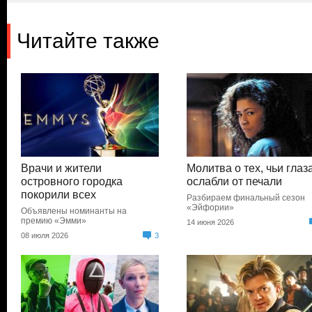
Читайте также
Врачи и жители
Молитва о тех, чьи глаз
островного городка
ослабли от печали
покорили всех
Разбираем финальный сезон
«Эйфории»
Объявлены номинанты на
премию «Эмми»
14 июня 2026
08 июля 2026
3