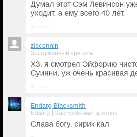
Думал этот Сэм Левинсон уж
уходит, а ему всего 40 лет.
Ответить
ziscennin
Заслуженный зритель
ХЗ, я смотрел Эйфорию чисто
Суинни, уж очень красивая де
Ответить
Endarg Blacksmith
|
Ensarg
Заслуженный зритель
Слава богу, сирик кал