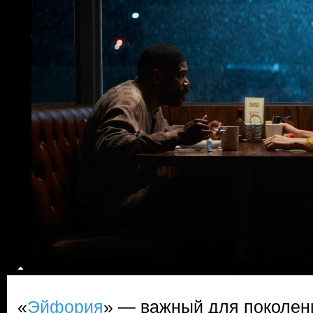
«
Эйфория
» — важный для поколен