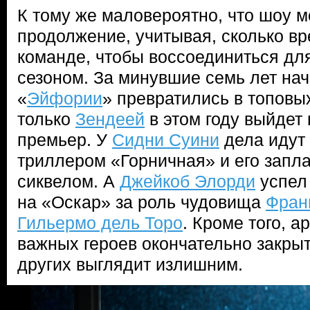
К тому же маловероятно, что шоу м
продолжение, учитывая, сколько в
команде, чтобы воссоединиться дл
сезоном. За минувшие семь лет на
«
Эйфории
» превратились в топовых
только
Зендеей
в этом году выйдет
премьер. У
Сидни Суини
дела идут 
триллером «Горничная» и его зап
сиквелом. А
Джейкоб Элорди
успел
на «Оскар» за роль чудовища
Фран
Гильермо дель Торо
. Кроме того, 
важных героев окончательно закры
других выглядит излишним.