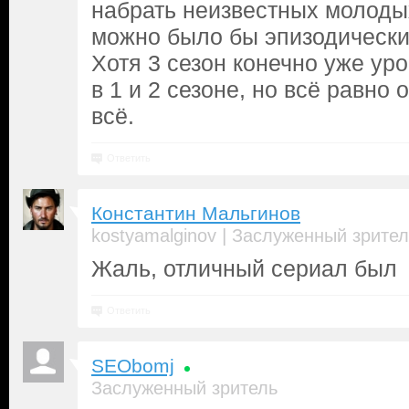
набрать неизвестных молодых
можно было бы эпизодически
Хотя 3 сезон конечно уже уро
в 1 и 2 сезоне, но всё равно
всё.
Ответить
Константин Мальгинов
|
kostyamalginov
Заслуженный зрител
Жаль, отличный сериал был
Ответить
SEObomj
Заслуженный зритель