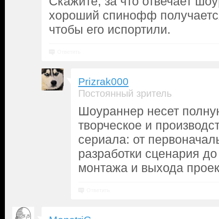
Скажите, за что отвечает шо
хороший спинофф получается
чтобы его испортили.
Ответить
Prizrak000
Постоянный зритель
Шоураннер несет полную
творческое и производ
сериала: от первоначал
разработки сценария до
монтажа и выхода проек
Ответить