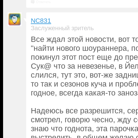
Ответить
NC831
Заслуженный зритель
Все ждал этой новости, вот т
"найти нового шоураннера, п
покинул этот пост еще до пр
Сук@ что за невезенье, в Йе
слился, тут это, вот-же задни
то так и сезонов куча и пробл
годное, всегда какая-то заноз
Надеюсь все разрешится, се
смотрел, говорю чесно, жду с
знаю что годнота, эта пароч
выстрелить, в общем желаю 