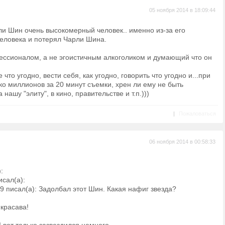
05 ноября 2014 в 18:09:44
ли Шин очень высокомерный человек.. именно из-за его
человека и потерял Чарли Шина.
ессионалом, а не эгоистичным алкоголиком и думающий что он
 что угодно, вести себя, как угодно, говорить что угодно и...при
ко миллионов за 20 минут съемки, хрен ли ему не быть
ашу "элиту", в кино, правительстве и т.п.)))
|
Пожаловаться
06 ноября 2014 в 00:58:33
:
сал(а):
 писал(а): Задолбал этот Шин. Какая нафиг звезда?
красава!