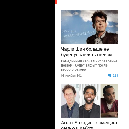
Чарли Шин больше не
будет управлять гневом
Комедийный сериал «Управление
гневом» будет закрыт после
второго сезона
09 ноября 2014
113
Агент Брэндис совмещает
семью и работу