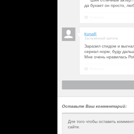
Шин отличный актер!!!
да бухает он просто, люб
Ответить
KorsaR
Заслуженный зритель
Заразил спидом и выгнал
сериал норм, буду даль
Мне очень нравилась Роб
Ответить
Оставьте Ваш комментарий:
Для того чтобы оставить коммен
сайте.