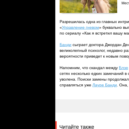
Мес
Разрешилась одна из главных интр
«
Управление гневом
» буквально вы
по сериалу «Как я встретил вашу м
Банди
сыграет доктора Джордан Ден
великолепный психолог, недавно ра
вероятности приведет к новым пов
Напомним, что скандал между
Блэр
сетях несколько едких замечаний в 
уволена. Поиски замены продолжали
справляться уже
Лауре Банди
. Она,
Читайте также