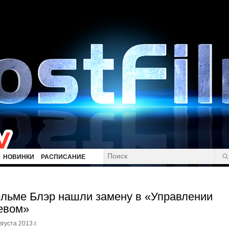
НОВИНКИ
РАСПИСАНИЕ
льме Блэр нашли замену в «Управлении
евом»
вгуста 2013 г.