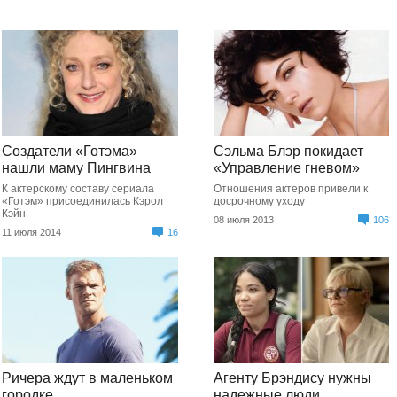
Создатели «Готэма»
Сэльма Блэр покидает
нашли маму Пингвина
«Управление гневом»
К актерскому составу сериала
Отношения актеров привели к
«Готэм» присоединилась Кэрол
досрочному уходу
Кэйн
08 июля 2013
106
11 июля 2014
16
Ричера ждут в маленьком
Агенту Брэндису нужны
городке
надежные люди