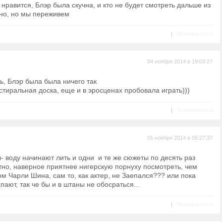
нравится, Блэр была скучна, и кто не будет смотреть дальше из
асно, но мы переживем
|
Пожаловаться
04 ноября 2014 в 19:03:27
ль, Блэр была была ничего так
 стиральная доска, еще и в эросценах пробовала играть)))
|
Пожаловаться
05 ноября 2014 в 05:27:37
 воду начинают лить и одни и те же сюжеты по десять раз
тно, наверное приятнее нигерскую порнуху посмотреть, чем
 Чарли Шина, сам то, как актер, не Заепался??? или пока
ают, так че бы и в штаны не обосраться...
|
Пожаловаться