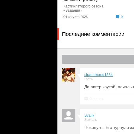
Кастинг второго сезона
«Задания»
04 августа 2026
0
Последние комментарии
strannikcred1534
Гость
Да актер крутой, печальн
Ответить
Syalik
Зритель
Покинул... Его турнули з