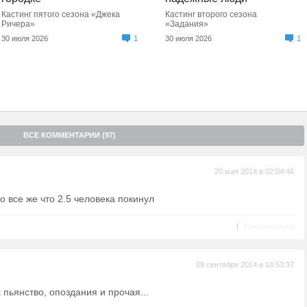
Кастинг пятого сезона «Джека
Кастинг второго сезона
Ричера»
«Задания»
30 июля 2026
1
30 июля 2026
1
ВСЕ КОММЕНТАРИИ (97)
20 мая 2014 в 02:04:46
о все же что 2.5 человека покинул
|
Пожаловаться
09 сентября 2014 в 18:53:37
а пьянство, опоздания и прочая...