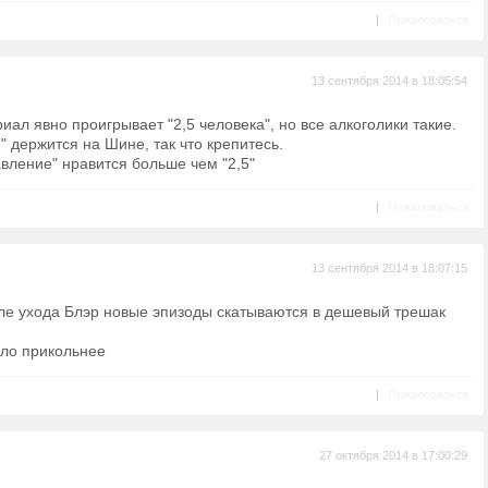
|
Пожаловаться
13 сентября 2014 в 18:05:54
риал явно проигрывает "2,5 человека", но все алкоголики такие.
" держится на Шине, так что крепитесь.
авление" нравится больше чем "2,5"
|
Пожаловаться
13 сентября 2014 в 18:07:15
сле ухода Блэр новые эпизоды скатываются в дешевый трешак
ыло прикольнее
|
Пожаловаться
27 октября 2014 в 17:00:29