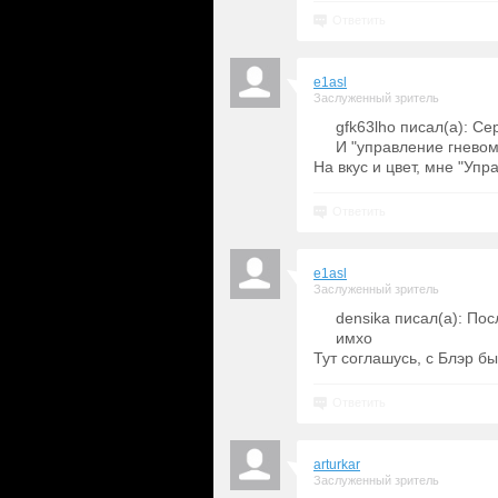
Ответить
e1asl
Заслуженный зритель
gfk63lho писал(а): Се
И "управление гневом
На вкус и цвет, мне "Упр
Ответить
e1asl
Заслуженный зритель
densika писал(а): По
имхо
Тут соглашусь, с Блэр б
Ответить
arturkar
Заслуженный зритель