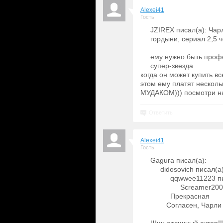
Alexei41
Гость
JZIREX писал(а): Чар
гордыни, сериал 2,5 
ему нужно быть проф
супер-звезда
когда он может купить все
этом ему платят несколь
МУДАКОМ))) посмотри на н
Ответить
Alexei41
Гость
Gagura писал(а):
didosovich писал(а)
qqwwee11223 пи
Screamer2009
Прекрасная
Согласен, Чарли 