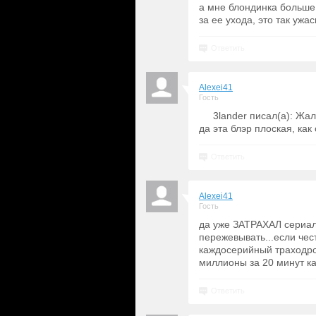
а мне блондинка больше 
за ее ухода, это так уж
Ответить
Alexei41
Гость
3lander писал(а): Жа
да эта блэр плоская, как
Ответить
Alexei41
Гость
да уже ЗАТРАХАЛ сериал-
пережевывать...если чес
каждосерийный траходром
миллионы за 20 минут кап
Ответить