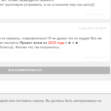
 вот только зазвездился немного.
ит групповухи устраивать, а на остальное ему нас-рать)))
|
Пожаловаться
17 мая 2019 в 22:48:25
 из сериала, очаровательно! Я не думал что он мудак/ Все же
ше смотреть
Привет всем из
2019 года
☺☻☺☻
отесса). Фигово что так получилось.
|
Пожаловаться
ВСЕ КОММЕНТАРИИ (97)
тарий или поставить оценку, Вы должны быть авторизованы на