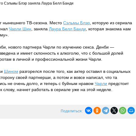
то Сэльмы Блэр заняла Лаура Белл Банди
иг нынешнего ТВ-сезона. Место
Сэльмы Блэр
, которую из сериала
гнал
Чарли Шин
, заняла
Лаура Белл Банди
, которая знакома нам
аму».
би, нового партнера Чарли по изучению секса. Денби —
зведена и имеет склонность к алкоголю, что с большой долей
оротам в личной и профессиональной жизни Чарли.
и
Шином
разгорелся после того, как актер оставил в социальных
сторону своей партнерши, а потом и вовсе написал, что та
сь не очень долго, и теперь с буйным нравом
Чарли
предстоит
 к слову, начнет работать в сериале уже на этой неделе.
Поделиться: