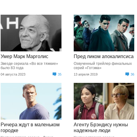
Умер Марк Марголис
Пред ликом апокалипсиса
Звезде сериала «Во все тяжкие»
Озвученный трейлер финальных
было 83 года
серий «Готэма»
04 августа 2023
35
13 апреля 2019
36
Ричера ждут в маленьком
Агенту Брэндису нужны
городке
надежные люди