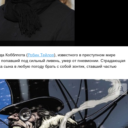
да Кобблпота (
Робин Тейлор
), известного в преступном мире
а, попавший под сильный ливень, умер от пневмонии. Страдающая
а сына в любую погоду брать с собой зонтик, ставший частью