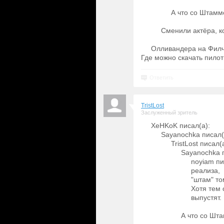
А что со Штам
Сменили актёра, ко
Олливандера на Филч
Где можно скачать пило
Ответить
TristLost
Заслуженный зритель
XeHKoK писал(а):
Sayanochka писал(
TristLost писал(
Sayanochka п
noyiam пи
реализа,
"штам" то
Хотя тем 
выпустят.
А что со Шт