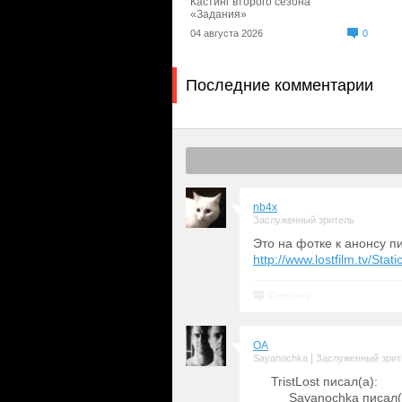
Кастинг второго сезона
«Задания»
04 августа 2026
0
Последние комментарии
nb4x
Заслуженный зритель
Это на фотке к анонсу п
http://www.lostfilm.tv/S
Ответить
OA
|
Sayanochka
Заслуженный зрит
TristLost писал(а):
Sayanochka писал(