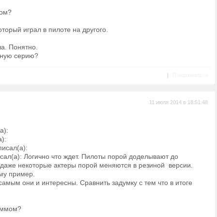
мом?
торый играл в пилоте на другого.
а. Понятно.
тную серию?
|
Пожаловаться
11 июля 2014 в 18:51:48
а):
а):
исал(а):
сал(а): Логично что ждет. Пилоты порой доделывают до
 даже некоторые актеры порой меняются в резиной версии.
му пример.
самым они и интересны. Сравнить задумку с тем что в итоге
аммом?