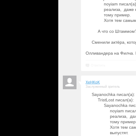
noyiam писал(а
реализа, даже 
тому пример.
Хотя тем самым 
А что со Штаммом
Сменили актёра, кото
Олливандера на Филча. 
Ответить
XeHKoK
Заслуженный зритель
Sayanochka писал(а):
TristLost писал(а):
Sayanochka пис
noyiam писал
реализа, да
тому пример
Хотя тем сам
выпустят.