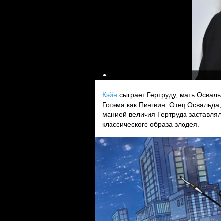
Кэйн
сыграет Гертруду, мать Осваль
Готэма как Пингвин. Отец Освальд
манией величия Гертруда заставлял
классического образа злодея.