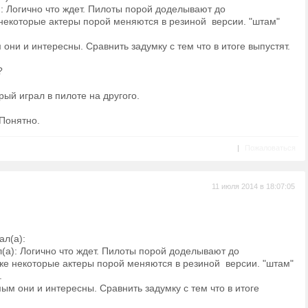
): Логично что ждет. Пилоты порой доделывают до
некоторые актеры порой меняются в резиной версии. "штам"
они и интересны. Сравнить задумку с тем что в итоге выпустят.
?
рый играл в пилоте на другого.
Понятно.
|
Пожаловаться
11 июля 2014 в 18:07:05
ал(а):
(а): Логично что ждет. Пилоты порой доделывают до
же некоторые актеры порой меняются в резиной версии. "штам"
.
ым они и интересны. Сравнить задумку с тем что в итоге