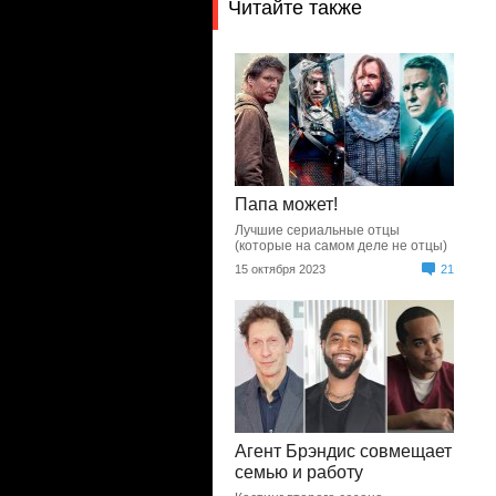
Читайте также
Папа может!
Лучшие сериальные отцы
(которые на самом деле не отцы)
15 октября 2023
21
Агент Брэндис совмещает
семью и работу