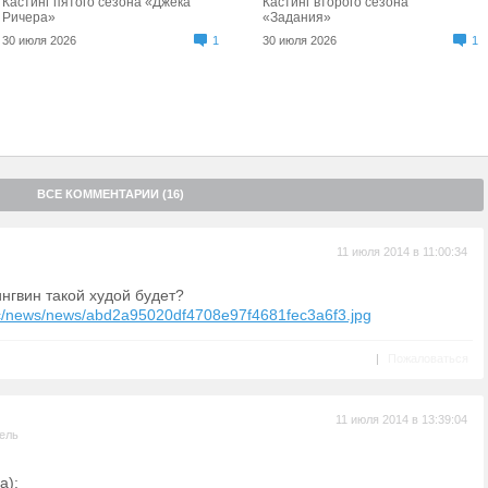
Кастинг пятого сезона «Джека
Кастинг второго сезона
Ричера»
«Задания»
30 июля 2026
1
30 июля 2026
1
ВСЕ КОММЕНТАРИИ (16)
11 июля 2014 в 11:00:34
ингвин такой худой будет?
tatic/news/news/abd2a95020df4708e97f4681fec3a6f3.jpg
|
Пожаловаться
11 июля 2014 в 13:39:04
ель
а):