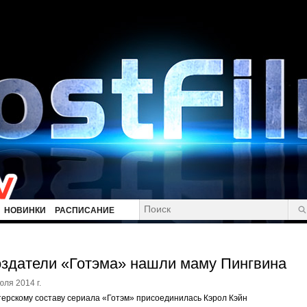
НОВИНКИ
РАСПИСАНИЕ
здатели «Готэма» нашли маму Пингвина
юля 2014 г.
терскому составу сериала «Готэм» присоединилась Кэрол Кэйн