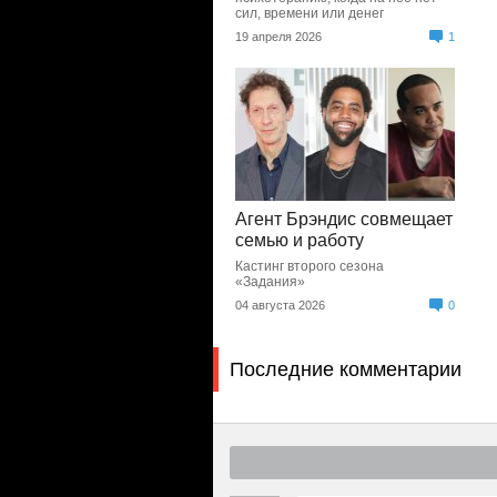
сил, времени или денег
19 апреля 2026
1
Агент Брэндис совмещает
семью и работу
Кастинг второго сезона
«Задания»
04 августа 2026
0
Последние комментарии