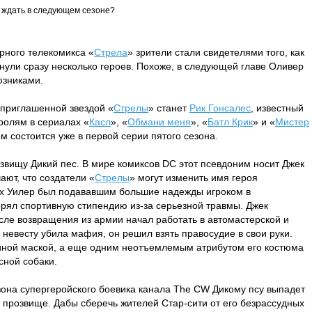
 ждать в следующем сезоне?
рного телекомикса «
Стрела
» зрители стали свидетелями того, как
нули сразу несколько героев. Похоже, в следующей главе Оливер
юзниками.
 приглашенной звездой «
Стрелы
» станет
Рик Гонсалес
, известный
ролям в сериалах «
Касл
», «
Обмани меня
», «
Батл Крик
» и «
Мистер
м состоится уже в первой серии пятого сезона.
звищу Дикий пес. В мире комиксов DC этот псевдоним носит Джек
ают, что создатели «
Стрелы
» могут изменить имя героя
ах Уилер был подававшим большие надежды игроком в
рял спортивную стипендию из-за серьезной травмы. Джек
сле возвращения из армии начал работать в автомастерской и
 невесту убила мафия, он решил взять правосудие в свои руки.
ейной маской, а еще одним неотъемлемым атрибутом его костюма
сной собаки.
езона супергеройского боевика канала The CW Дикому псу выпадет
 прозвище. Дабы сберечь жителей Стар-сити от его безрассудных