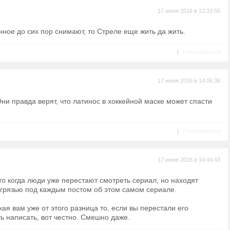
17 июня 2016 в 13:33:56
ное до сих пор снимают, то Стреле еще жить да жить.
|
Пожаловаться
17 июня 2016 в 14:06:36
Они правда верят, что латинос в хоккейной маске может спасти
|
Пожаловаться
17 июня 2016 в 14:44:43
то когда люди уже перестают смотреть сериал, но находят
 грязью под каждым постом об этом самом сериале.
акая вам уже от этого разница то, если вы перестали его
ть написать, вот честно. Смешно даже.