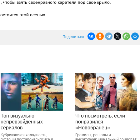
, чтобы взять своенравного карателя под свое крыло.
состоится этой осенью.
Поделиться:
Топ визуально
Что посмотреть, если
непревзойденных
понравился
сериалов
«Новобранец»
Кубриковская холодность,
Громилы, решалы и
пустоши постапокалипсиса и
высокофункциональный социопат