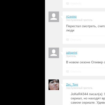
Ответить
A1exino
Заслуженный зритель
Перестал смотреть, счит
люди
Ответить
adisprint
Зритель
В новом сезоне Оливер с
Ответить
Zec_Tore
Заслуженный зритель
JoKeR4344 писал(а): 
сериал, но находят в
самом сериале. Удив