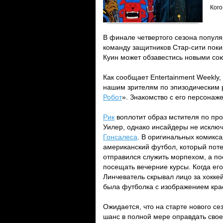
Кого
В финале четвертого сезона популя
команду защитников Стар-сити поки
Куин может обзавестись новыми со
Как сообщает Entertainment Weekly,
нашим зрителям по эпизодическим 
Робот
». Знакомство с его персонаже
Рик
воплотит образ мстителя по про
Уилер, однако инсайдеры не исключ
Гонсалеса
. В оригинальных комикс
американский футбол, который поте
отправился служить морпехом, а по
посещать вечерние курсы. Когда его
Линчеватель скрывал лицо за хокк
была футболка с изображением кра
Ожидается, что на старте нового с
шанс в полной мере оправдать свое