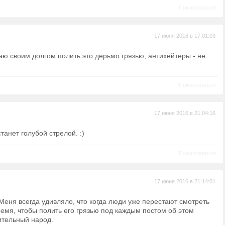
|
Пожаловаться
17 июня 2016 в 17:01:03
аю своим долгом полить это дерьмо грязью, антихейтеры - не
|
Пожаловаться
17 июня 2016 в 21:04:16
танет голубой стрелой. :)
|
Пожаловаться
17 июня 2016 в 21:14:01
Меня всегда удивляло, что когда люди уже перестают смотреть
ремя, чтобы полить его грязью под каждым постом об этом
ительный народ.