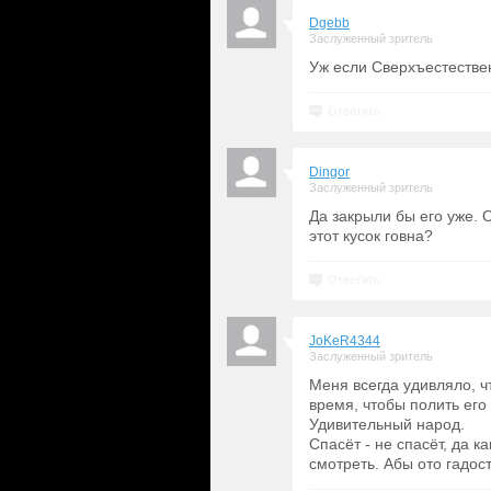
Dgebb
Заслуженный зритель
Уж если Сверхъестествен
Ответить
Dingor
Заслуженный зритель
Да закрыли бы его уже. 
этот кусок говна?
Ответить
JoKeR4344
Заслуженный зритель
Меня всегда удивляло, ч
время, чтобы полить его
Удивительный народ.
Спасёт - не спасёт, да к
смотреть. Абы ото гадос