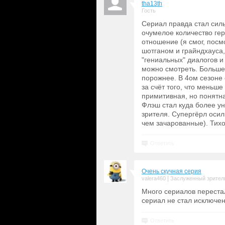
tha13th
Гость
Сериал правда стал силь
очумелое количество гер
отношение (я смог, посм
шотганом и грайндхауса,
"гениальных" диалогов 
можно смотреть. Больше 
порожнее. В 4ом сезоне 
за счёт того, что меньш
примитивная, но понятна
Флэш стал куда более у
зрителя. Супергёрл осил
чем зачарованные). Тихо
Ответить
Очень скучная серия
|
valera460
Заслуженный зрител
Много сериалов перестал
сериал не стал исключе
Ответить