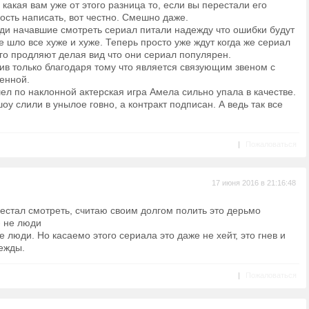
а какая вам уже от этого разница то, если вы перестали его
дость написать, вот честно. Смешно даже.
юди начавшие смотреть сериал питали надежду что ошибки будут
е шло все хуже и хуже. Теперь просто уже ждут когда же сериал
его продляют делая вид что они сериал популярен.
ив только благодаря тому что является связующим звеном с
енной.
л по наклонной актерская игра Амела сильно упала в качестве.
оу слили в унылое говно, а контракт подписан. А ведь так все
|
Пожаловаться
17 июня 2016 в 21:16:48
рестал смотреть, считаю своим долгом полить это дерьмо
- не люди
 люди. Но касаемо этого сериала это даже не хейт, это гнев и
ежды.
|
Пожаловаться