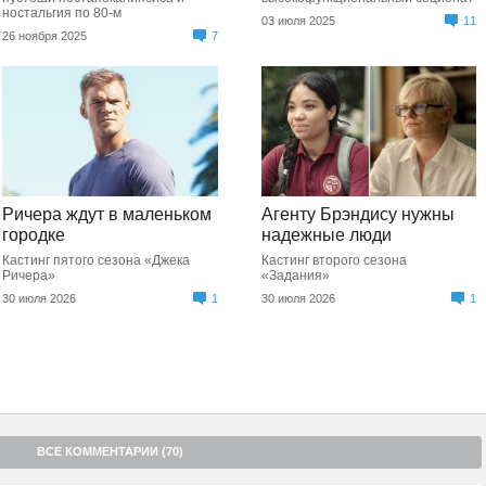
ностальгия по 80-м
03 июля 2025
11
26 ноября 2025
7
Ричера ждут в маленьком
Агенту Брэндису нужны
городке
надежные люди
Кастинг пятого сезона «Джека
Кастинг второго сезона
Ричера»
«Задания»
30 июля 2026
1
30 июля 2026
1
ВСЕ КОММЕНТАРИИ (70)