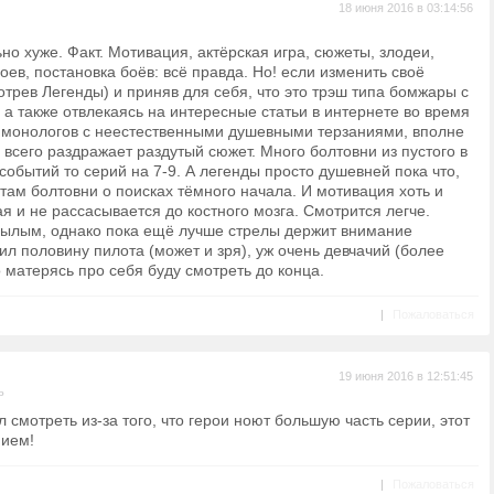
18 июня 2016 в 03:14:56
но хуже. Факт. Мотивация, актёрская игра, сюжеты, злодеи,
оев, постановка боёв: всё правда. Но! если изменить своё
отрев Легенды) и приняв для себя, что это трэш типа бомжары с
 а также отвлекаясь на интересные статьи в интернете во время
и монологов с неестественными душевными терзаниями, вполне
всего раздражает раздутый сюжет. Много болтовни из пустого в
событий то серий на 7-9. А легенды просто душевней пока что,
е там болтовни о поисках тёмного начала. И мотивация хоть и
я и не рассасывается до костного мозга. Смотрится легче.
нылым, однако пока ещё лучше стрелы держит внимание
ил половину пилота (может и зря), уж очень девчачий (более
 матерясь про себя буду смотреть до конца.
|
Пожаловаться
19 июня 2016 в 12:51:45
ь
 смотреть из-за того, что герои ноют большую часть серии, этот
нием!
|
Пожаловаться