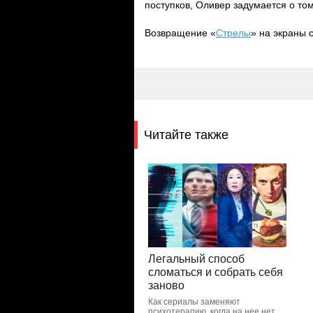
поступков, Оливер задумается о том
Возвращение «
Стрелы
» на экраны 
Читайте также
Легальный способ
сломаться и собрать себя
заново
Как сериалы заменяют
психотерапию, когда на нее нет