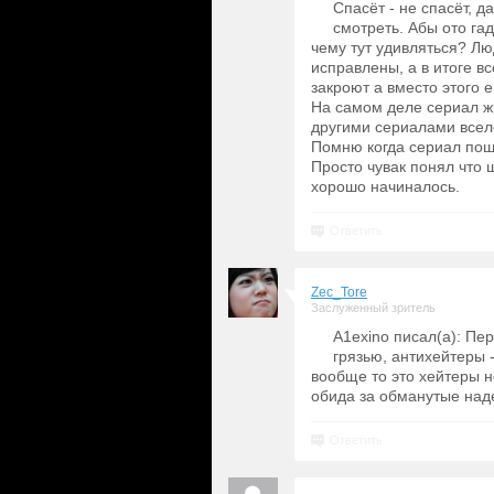
Спасёт - не спасёт, д
смотреть. Абы ото га
чему тут удивляться? Л
исправлены, а в итоге вс
закроют а вместо этого 
На самом деле сериал ж
другими сериалами всел
Помню когда сериал поше
Просто чувак понял что ш
хорошо начиналось.
Ответить
Zec_Tore
Заслуженный зритель
A1exino писал(а): Пе
грязью, антихейтеры 
вообще то это хейтеры не
обида за обманутые над
Ответить