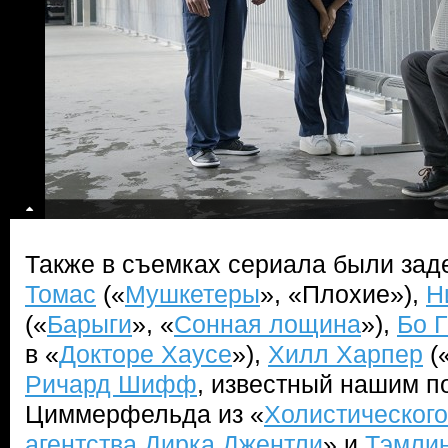
Также в съемках сериала были за
Томас
(«
Мушкетеры
», «Плохие»),
Н
(«
Барыги
», «
Сонная лощина
»),
Бо Г
в «
Докторе Хаусе
»),
Хилл Харпер
(
Ричард Шифф
, известный нашим п
Циммерфельда из «
Холистического
агентства Дирка Джентли
» и
Тэмлин