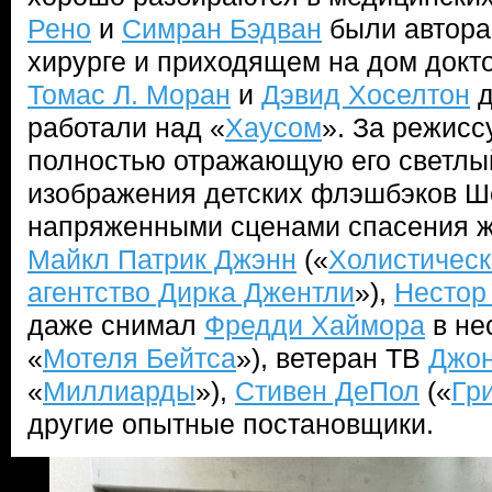
Рено
и
Симран Бэдван
были автора
хирурге и приходящем на дом докто
Томас Л. Моран
и
Дэвид Хоселтон
д
работали над «
Хаусом
». За режисс
полностью отражающую его светлый
изображения детских флэшбэков Ш
напряженными сценами спасения ж
Майкл Патрик Джэнн
(«
Холистическ
агентство Дирка Джентли
»),
Нестор
даже снимал
Фредди Хаймора
в не
«
Мотеля Бейтса
»), ветеран ТВ
Джон
«
Миллиарды
»),
Стивен ДеПол
(«
Гр
другие опытные постановщики.