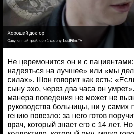
Хороший доктор
Озвученный трейлер к 1 сезону. LostFilm.TV
Не церемонится он и с пациентами:
надеяться на лучшее» или «мы дел
силах». Шон говорит как есть: «Ес
сыну эхо, через два часа он умрет»
манера поведения не может не вызы
руководства больницы, ни у самих 
гению повезло: за него готов поруч
врач, который знает его с 14 лет. 
коллективе, который ему, мягко гов