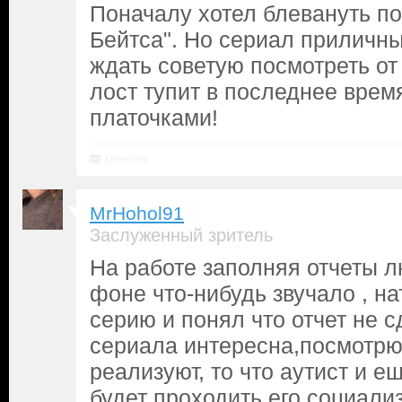
Поначалу хотел блевануть п
Бейтса". Но сериал приличный
ждать советую посмотреть от 
лост тупит в последнее время
платочками!
Ответить
MrHohol91
Заслуженный зритель
На работе заполняя отчеты 
фоне что-нибудь звучало , н
серию и понял что отчет не 
сериала интересна,посмотрю
реализуют, то что аутист и е
будет проходить его социали