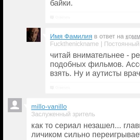
байки.
Ответить
Имя Фамилия
в ответ на
комм
|
Fuckthenickname
Постоянный
читай внимательнее - ре
подобных фильмов. Acco
взять. Ну и аутисты вра
Ответить
millo-vanillo
Заслуженный зритель
как то сериал незашел... гла
личиком сильно переигрывает