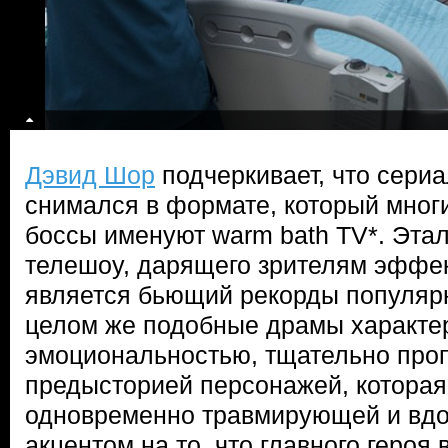
Дэвид Шор
подчеркивает, что сери
снимался в формате, который мног
боссы именуют warm bath TV*. Эт
телешоу, дарящего зрителям эффек
является бьющий рекорды популяр
целом же подобные драмы характе
эмоциональностью, тщательно про
предысторией персонажей, которая
одновременно травмирующей и вд
акцентом на то, что главного героя