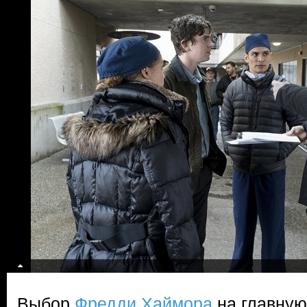
Выбор
Фредди Хаймора
на главную