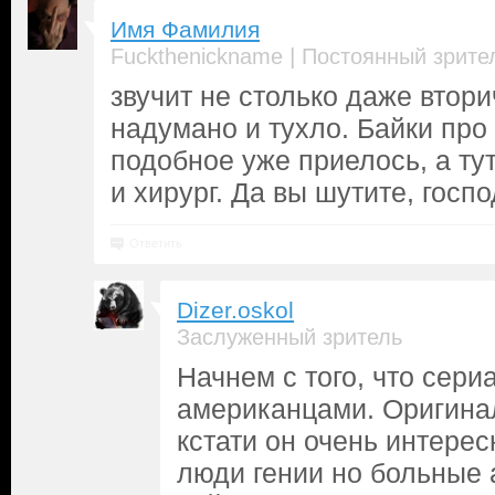
Имя Фамилия
|
Fuckthenickname
Постоянный зрите
звучит не столько даже втори
надумано и тухло. Байки про 
подобное уже приелось, а ту
и хирург. Да вы шутите, госп
Ответить
Dizer.oskol
Заслуженный зритель
Начнем с того, что сери
американцами. Оригинал
кстати он очень интерес
люди гении но больные 