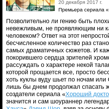
20 декабря 2017 г.
Премьера сериала 
Позволительно ли гению быть плох
невежливым, не проявляющим ни к
человеком? Ответ на этот непросто
бесчисленное количество раз стан
самых драматичных сюжетов. И каж
покорившего сердца зрителей хром
рассуждать о характере некой тала
которой прощается все, просто бес
хоть куклы вуду шьет по ночам или 
лишь бы днем продолжал спасать ж
создатели сериала «
Хороший докт
значится и сам шоураннер легендар
Хауса
»
Дэвид Шор
, взяв за основ