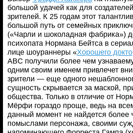
большой удачей как для создателей
зрителей. К 25 годам этот талантл
большой путь от семейных приклю
(«Чарли и шоколадная фабрика») 
психопата Нормана Бейтса в сериа
лице шоураннеры «
Хорошего докто
ABC получили более чем узнаваему
одним своим именем привлечет вним
зрители — еще одного нешаблонног
сущность скрывается за маской, п
общества. Только в отличие от Но
Мёрфи гораздо проще, ведь на все
данный момент не найдется более 
помыслами персонажа, своими суж
напоминающего Форреста Гампа (хо