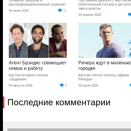
Громилы, решалы и
Противный диагност, чертовск
высокофункциональный социопат
обаятельный Сатана и детект
лжи в шортах
03 июля 2025
11
03 апреля 2025
Агент Брэндис совмещает
Ричера ждут в маленьк
семью и работу
городке
Кастинг второго сезона
Кастинг пятого сезона «Джека
«Задания»
Ричера»
04 августа 2026
0
30 июля 2026
Последние комментарии