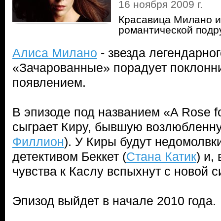
16 ноября 2009 г.
Красавица Милано и
романтической подр
Алиса Милано
- звезда легендарно
«Зачарованные» порадует поклонни
появлением.
В эпизоде под названием «A Rose fo
сыграет Киру, бывшую возлюбленну
Филлион
). У Киры будут недомолвк
детективом Беккет (
Стана Катик
) и,
чувства к Каслу вспыхнут с новой с
Эпизод выйдет в начале 2010 года.