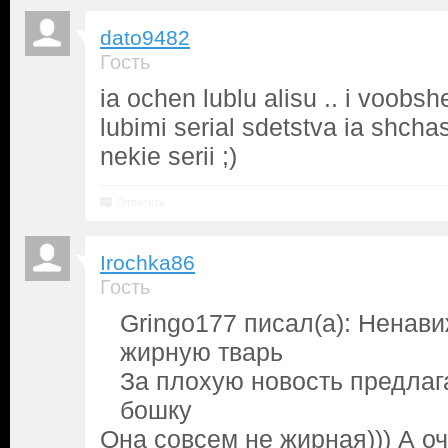
dato9482
Гость
ia ochen lublu alisu .. i voobs
lubimi serial sdetstva ia shcha
nekie serii ;)
Ответить
Irochka86
Гость
Gringo177 писал(а): Ненав
жирную тварь
За плохую новость предлаг
бошку
Она совсем не жирная))) А оч