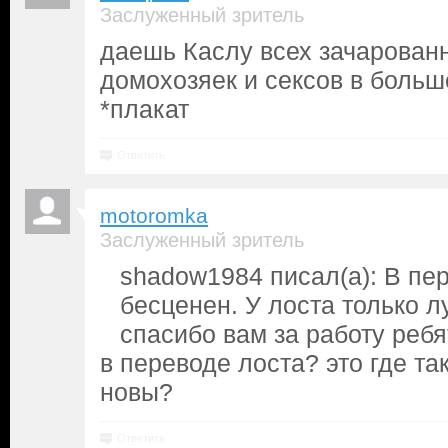
Заслуженный зритель
даешь Каслу всех зачарован
домохозяек и сексов в больш
*плакат
Ответить
motoromka
Заслуженный зритель
shadow1984 писал(а): В пе
бесценен. У лоста только 
спасибо вам за работу ребя
в переводе лоста? это где т
новы?
Ответить