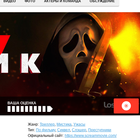
ВИДЕО
ФОТО
АКТЕРЫ И КОМАНДА
ОБСУЖДЕНИЕ
ВАША ОЦЕНКА
Жанр:
Триллер
,
Мистика
,
Ужасы
Тип:
По фильму
,
Сиквел
,
Слэшер
,
Преступники
Официальный сайт:
https://www.screammovie.com/