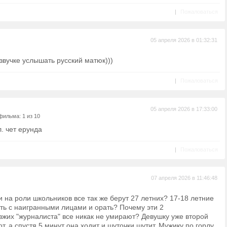
|
Пожаловаться
05 апреля 2026 в 01:32:31
звучке услышать русский матюк)))
|
Пожаловаться
05 апреля 2026 в 17:33:00
фильма: 1 из 10
. чет ерунда
|
Пожаловаться
07 апреля 2026 в 11:46:48
и на роли школьников все так же берут 27 летних? 17-18 летние
ать с наигранными лицами и орать? Почему эти 2
жих "журналиста" все никак не умирают? Девушку уже второй
т, а спустя 5 минут она ходит и шуточки шутит. Мужику по горлу