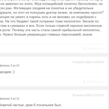
не заметил он этого. Муж полицейский понятно бесполезен, но
сех ран. Мотивация злодеев не понятна и не убедительна
идумали, но этот из психушки доктор зачем, за компанию просто?
моции не умеет, а парень хоть и не виноват, но подобрали с
м. На что бюджет такой потрачен тоже непонятно. Бегали по
ам в сумерках и все. Если только главной героине миллионов
к роли. Почему эта часть стала самой прибыльной непонятно,
я. Нужно больше умирающих главных персонажей, иначе
|
Пожаловаться
10 апреля 2026 в 23:35:27
фильма: 5 из 10
ародию :)
|
Пожаловаться
28 апреля 2026 в 21:43:21
фильма: 6 из 10
оватой частью, крик 6 посильнее был.