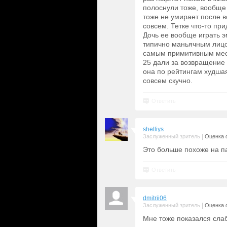
полоснули тоже, вообще 
тоже не умирает после в
совсем. Тетке что-то пр
Дочь ее вообще играть э
типично маньячным лицо
самым примитивным мест
25 дали за возвращение 
она по рейтингам худша
совсем скучно.
Ответить
shelliys
|
Заслуженный зритель
Оценка 
Это больше похоже на п
Ответить
dmitrii06
|
Заслуженный зритель
Оценка 
Мне тоже показался слаб