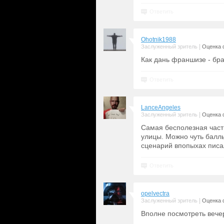
Ответить
Ohotnik1988
|
Заслуженный зритель
Оценка 
Как дань франшизе - брав
Ответить
LanceAngeles
|
Заслуженный зритель
Оценка 
Самая бесполезная част
улицы. Можно чуть баллы
сценарий впопыхах писал
Ответить
opelvectra
|
Заслуженный зритель
Оценка 
Вполне посмотреть вечер