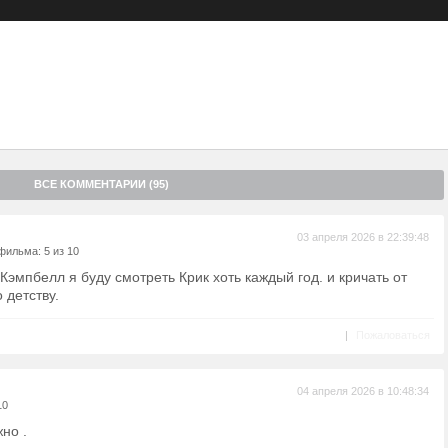
 семью: по видеосвязи Сидни звонит Стю Мэчер — один из первых
 в 1996 году, прихлопнув телевизором. Сидни понимает, что ей и
мая опасность, но на помощь приходят старые друзья:
кс
), а также пережившие предыдущие бойни близнецы Чед и
г
и
Жасмин Савой Браун
). Стремясь защитить свою семью и раз и
олития, Сидни вынуждена вновь встретиться лицом к лицу с
ВСЕ КОММЕНТАРИИ (95)
03 апреля 2026 в 22:39:48
фильма: 5 из 10
Кэмпбелл я буду смотреть Крик хоть каждый год. и кричать от
 детству.
|
Пожаловаться
04 апреля 2026 в 10:48:34
10
но .