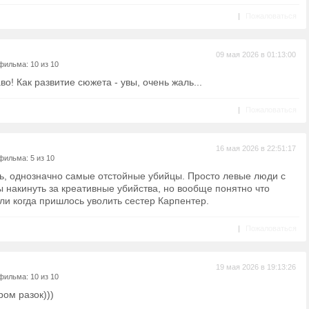
|
Пожаловаться
09 мая 2026 в 01:13:00
фильма: 10 из 10
о! Как развитие сюжета - увы, очень жаль...
|
Пожаловаться
16 мая 2026 в 22:51:17
фильма: 5 из 10
ь, однозначно самые отстойные убийцы. Просто левые люди с
 накинуть за креативные убийства, но вообще понятно что
и когда пришлось уволить сестер Карпентер.
|
Пожаловаться
19 мая 2026 в 19:13:26
фильма: 10 из 10
ом разок)))