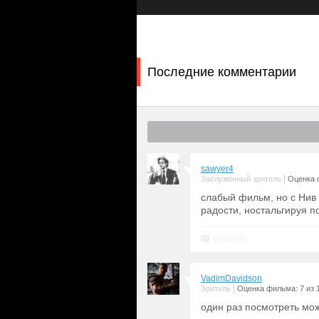
технологии, чтобы терроризировать
убийц, которого она сама убила еще
ее близким угрожает новая, неведо
журналистка Гейл Уэзерс (
Кортни Ко
Минди Микс-Мартин (
Мейсон Гудин
Последние комментарии
навсегда остановить волну кровопр
призраками своего прошлого.
sawyer4
|
Заслуженный зритель
Оценка 
слабый фильм, но с Нив 
радости, ностальгируя по
Ответить
VadimDavidson
|
Зритель
Оценка фильма: 7 из 
один раз посмотреть мож