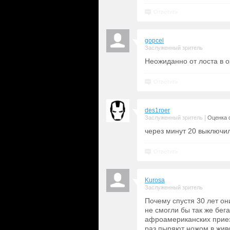
Ответить
gopcel
Заслуженный зритель
Неожиданно от лоста в о
Ответить
des1roer
|
Заслуженный зритель
Оценка 
через минут 20 выключил
Ответить
Kurosa
Заслуженный зритель
Почему спустя 30 лет он
не смогли бы так же бег
афроамериканских приез
раз пыряют ножом в живо