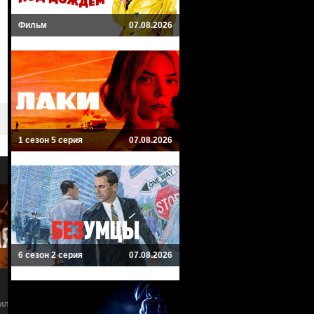
Фильм
07.08.2026
1 сезон 5 серия
07.08.2026
9
7
6 сезон 2 серия
07.08.2026
Почему женщины убивают
Калейдоскоп ужасов
Why Women Kill
Creepshow
Криминал, Комедия, Драма
Фантастика, Драма, Ужасы