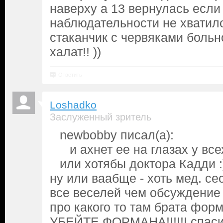
наверху а 13 вернулась если 
наблюдательности не хватило
стаканчик с червяками больн
халат!! ))
Ответить
Loshadko
Заслуженный зритель
newbobby писал(а):
и ахнет ее на глазах у все
или хотябы доктора Кадди :
ну или ваабще - хоть мед. сест
все веселей чем обсуждение
про какого то там брата фор
УБЕЙТЕ ФОРМАНА!!!!!! спасит