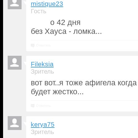
mistique23
Гость
o 42 дня
без Хауса - ломка...
Ответить
Fileksia
Зритель
вот вот..я тоже афигела когда
будет жестко...
Ответить
kerya75
Зритель