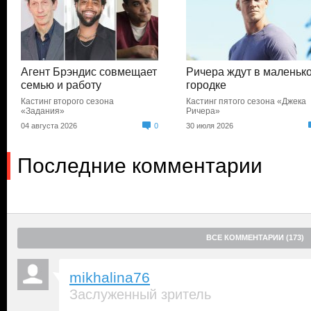
Агент Брэндис совмещает
Ричера ждут в маленьк
семью и работу
городке
Кастинг второго сезона
Кастинг пятого сезона «Джека
«Задания»
Ричера»
04 августа 2026
0
30 июля 2026
Последние комментарии
ВСЕ КОММЕНТАРИИ (173)
mikhalina76
Заслуженный зритель