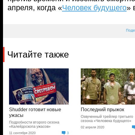
апреля, когда «
Человек будущего
» 
Поде
Читайте также
Shudder готовит новые
Последний прыжок
ужасы
Озвученный трейлер третьего
сезона «Человека будущего»
Подробности второго сезона
«Калейдоскопа ужасов»
02 апреля 2020
11 сентября 2020
3