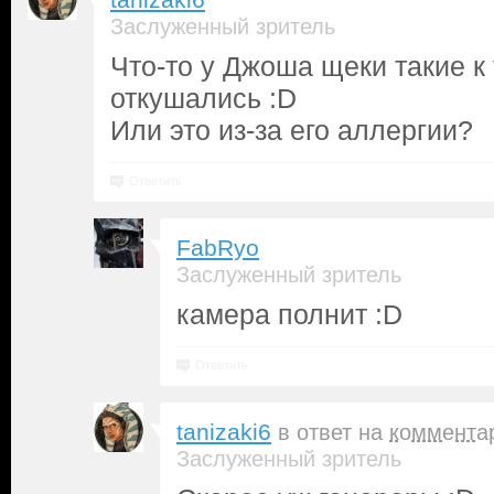
tanizaki6
Заслуженный зритель
Что-то у Джоша щеки такие к
откушались :D
Или это из-за его аллергии?
Ответить
FabRyo
Заслуженный зритель
камера полнит :D
Ответить
tanizaki6
в ответ на
коммента
Заслуженный зритель