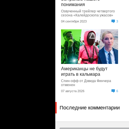
понимания
Озвученный трейлер четвертого
сезона «Калейдоскопа ужасов»
04 сентября 2023
3
Американцы не будут
играть в кальмара
Спин-офф от Дэвида Финчера
отменен
07 августа 2026
6
Последние комментарии