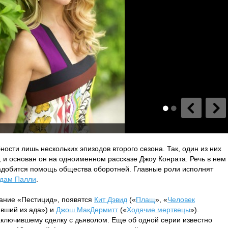
ости лишь нескольких эпизодов второго сезона. Так, один из них
и основан он на одноименном рассказе Джоу Конрата. Речь в нем
надобится помощь общества оборотней. Главные роли исполнят
дам Палли
.
вание «Пестицид», появятся
Кит Дэвид
(«
Плащ
», «
Человек
вший из ада») и
Джош МакДермитт
(«
Ходячие мертвецы
»).
аключившему сделку с дьяволом. Еще об одной серии известно