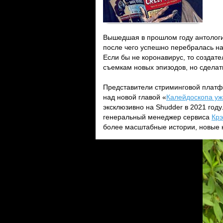
Вышедшая в прошлом году антолог
после чего успешно перебралась на
Если бы не коронавирус, то создат
съемкам новых эпизодов, но сделать
Представители стриминговой платфо
над новой главой «
Калейдоскопа уж
эксклюзивно на Shudder в 2021 году
генеральный менеджер сервиса
Крэ
более масштабные истории, новые 