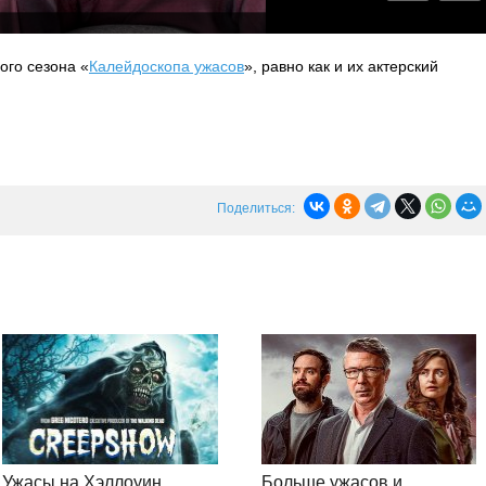
ого сезона «
Калейдоскопа ужасов
», равно как и их актерский
Поделиться:
Ужасы на Хэллоуин
Больше ужасов и