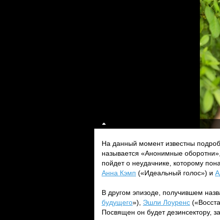
На данный момент известны подробн
называется «Анонимные оборотни», 
пойдет о неудачнике, которому по
Анна Кэмп
(«Идеальный голос») и
А
В другом эпизоде, получившем наз
будущего
»),
Эшли Лоуренс
(«Восста
Посвящен он будет дезинсектору, з