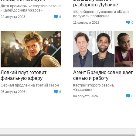
разборок в Дублине
Дата премьеры четвертого сезона
«Калейдоскопа ужасов»
«Калейдоскоп ужасов» и «Клан»
получили продление
22 августа 2023
9
11 февраля 2022
0
Ловкий плут готовит
Агент Брэндис совмещает
финальную аферу
семью и работу
Сериал продлен на третий сезон
Кастинг второго сезона
«Задания»
05 августа 2026
6
04 августа 2026
0