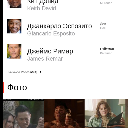
Кит Дэвид
Murdoch
Keith David
Док
Джанкарло Эспозито
Doc
Giancarlo Esposito
Бэйтман
Джеймс Римар
Bateman
James Remar
ВЕСЬ СПИСОК (265)
Фото