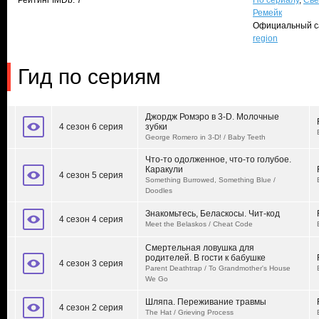
Рейтинг IMDb: 7
По сериалу
,
Све
Ремейк
Официальный с
region
Гид по сериям
Джордж Ромэро в 3-D. Молочные
4 сезон 6 серия
зубки
George Romero in 3-D! / Baby Teeth
Что-то одолженное, что-то голубое.
Каракули
4 сезон 5 серия
Something Burrowed, Something Blue /
Doodles
Знакомьтесь, Беласкосы. Чит-код
4 сезон 4 серия
Meet the Belaskos / Cheat Code
Смертельная ловушка для
родителей. В гости к бабушке
4 сезон 3 серия
Parent Deathtrap / To Grandmother's House
We Go
Шляпа. Переживание травмы
4 сезон 2 серия
The Hat / Grieving Process