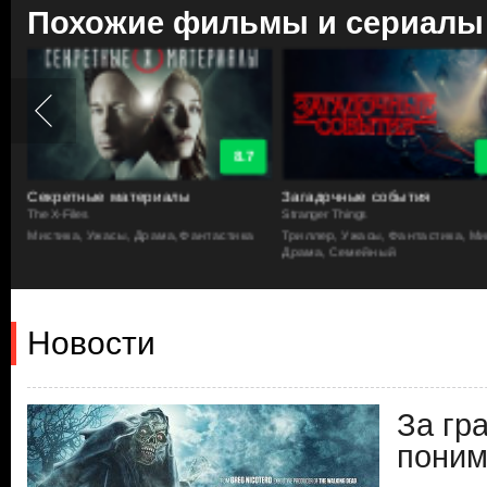
Похожие фильмы и сериалы
8.7
Секретные материалы
Загадочные события
The X-Files
Stranger Things
Мистика, Ужасы, Драма, Фантастика
Триллер, Ужасы, Фантастика, Ми
Драма, Семейный
Новости
За гр
поним