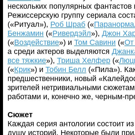
нескольких популярных фантастов и
Режиссерскую группу сериала сос
(«Ритуал»),
Роб Шраб
(«
Паранорма
Бенжамин
(«
Ривердэйл
»),
Джон Ха
(«
Воздействие
») и
Том Савини
(«
От
а среди актеров выделяются
Джанк
все тяжкие
»),
Триша Хелфер
(«
Люц
(«
Крик
») и
Тобин Белл
(«Пила»). Ка
предшественники, новый «Калейдо
зрителей нетривиальными сюжетами
работами и, конечно же, черным-п
Сюжет
Каждая серия антологии состоит и
душу историй. Некоторые были пр