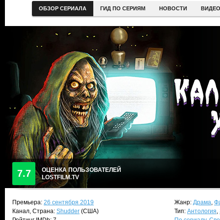
ОБЗОР СЕРИАЛА
ГИД ПО СЕРИЯМ
НОВОСТИ
ВИДЕ
ОЦЕНКА ПОЛЬЗОВАТЕЛЕЙ
7.7
LOSTFILM.TV
Премьера:
26 сентября 2019
Жанр:
Драма
,
Ф
Канал, Страна:
Shudder
(США)
Тип:
Антология
,