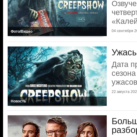
Озвуче
четвер
«Калей
04 сентября 20
Фото/Видео
Ужасы
Дата п
сезона
ужасо
22 августа 2023
Новость
Больш
разбо