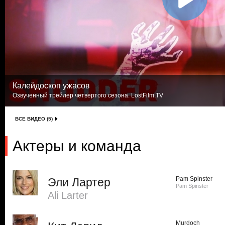
Калейдоскоп ужасов
Озвученный трейлер четвертого сезона. LostFilm.TV
ВСЕ ВИДЕО (5)
Актеры и команда
Pam Spinster
Эли Лартер
Pam Spinster
Ali Larter
Murdoch