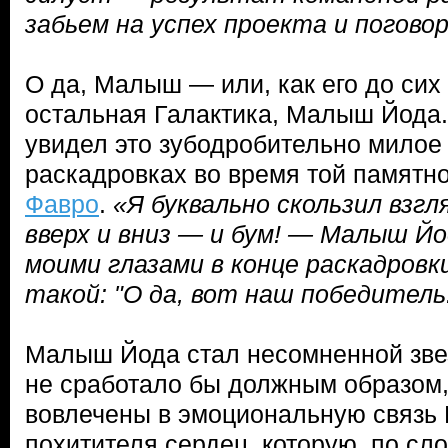
забьем на успех проекта и погов
О да, Малыш — или, как его до сих
остальная Галактика, Малыш Йода
увидел это зубодробительно милое
раскадровках во время той памятн
Фавро
.
«Я буквально скользил взгл
вверх и вниз — и бум! — Малыш Й
моими глазами в конце раскадровки
такой: "О да, вот наш победитель
Малыш Йода стал несомненной звез
не сработало бы должным образом,
вовлечены в эмоциональную связь 
похитителя сердец, которую, по сл