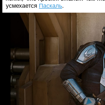
усмехается
Паскаль
.