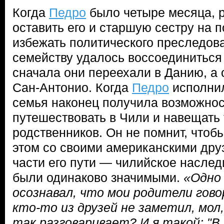
Когда
Педро
было четыре месяца, 
оставить его и старшую сестру на п
избежать политического преследова
семейству удалось воссоединиться 
сначала они переехали в Данию, а 
Сан-Антонио. Когда
Педро
исполнил
семья наконец получила возможнос
путешествовать в Чили и навещать
родственников. Он не помнит, чтоб
этом со своими американскими дру
части его пути — чилийское насле
были одинаково значимыми.
«Одно 
осознавал, что мои родители гово
кто-то из друзей не заметил, мол
так разговаривает? И я такой: "В