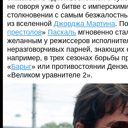
не говоря уже о битве с имперским
столкновении с самым безжалостн
из вселенной
Джорджа Мартина
. П
престолов
»
Паскаль
мгновенно ста
желанным у режиссеров исполните
неразговорчивых парней, знающих с
например, в трех сезонах борьбы п
«
Барыг
» или противостоянии Дензе
«Великом уравнителе 2».