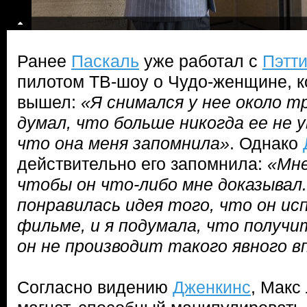
Ранее
Паскаль
уже работал с
Пэтт
пилотом ТВ-шоу о Чудо-женщине, ко
вышел:
«Я снимался у нее около т
думал, что больше никогда ее не у
что она меня запомнила»
. Однако
действительно его запомнила:
«Мне
чтобы он что-либо мне доказывал
понравилась идея того, что он ис
фильме, и я подумала, что получи
он не производит такого явного в
Согласно видению
Дженкинс
, Макс