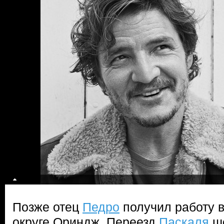
Позже отец
Педро
получил работу 
округе Ориндж. Переезд
Паскаля
шо