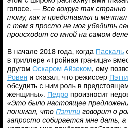
этом с широко распахнутыми глаза
голосе. —
Все вокруг так странн
тому, как я представлял и мечтал
с тем я просто не мог убедить се
происходит со мной на самом дел
В начале 2018 года, когда
Паскаль
с
в триллере «Тройная граница» вме
другом
Оскаром Айзеком
, ему поз
Ровен
и сказал, что режиссер
Пэтт
обсудить с ним роль в предстоящем
женщины».
Педро
произносит недо
«Это было настоящее предложение
понимал, что
Пэтти
говорит о ро
запросто собирается мне дать, а н