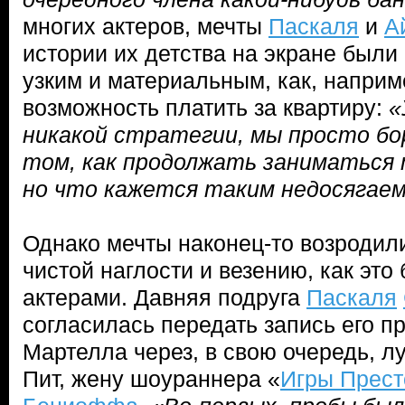
многих актеров, мечты
Паскаля
и
А
истории их детства на экране были
узким и материальным, как, наприм
возможность платить за квартиру:
«
никакой стратегии, мы просто бор
том, как продолжать заниматься 
но что кажется таким недосягае
Однако мечты наконец-то возродил
чистой наглости и везению, как это
актерами. Давняя подруга
Паскаля
согласилась передать запись его п
Мартелла через, в свою очередь, 
Пит, жену шоураннера «
Игры Прест