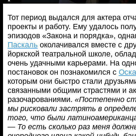
Тот период выдался для актера от
проекты и работу. Ему удалось пол
эпизодов «Закона и порядка», одна
Паскаль
околачивался вместе с дру
йоркской театральной школе, обла
очень удачными карьерами. На одн
постановок он познакомился с
Оска
которым они быстро стали друзьями
связанными общими страстями и а
разочарованиями.
«Постепенно ст
мы рисковали застрять в определ
того, что были латиноамериканц
—
То есть сколько раз меня долж
очередного члена какой-нибудь ба