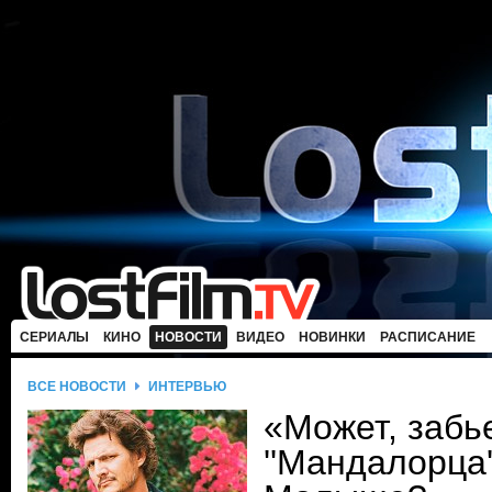
СЕРИАЛЫ
КИНО
НОВОСТИ
ВИДЕО
НОВИНКИ
РАСПИСАНИЕ
ВСЕ НОВОСТИ
ИНТЕРВЬЮ
«Может, забь
''Мандалорца'