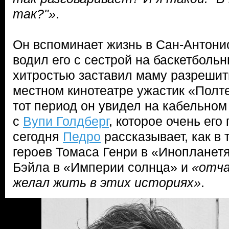
так?"»
.
Он вспоминает жизнь в Сан-Антонио
водил его с сестрой на баскетбольн
хитростью заставил маму разрешит
местном кинотеатре ужастик «Полте
тот период он увидел на кабельно
с
Вупи Голдберг
, которое очень его
сегодня
Педро
рассказывает, как в 
героев Томаса Генри в «Инопланет
Бэйла в «Империи солнца» и
«отча
желал жить в этих историях»
.