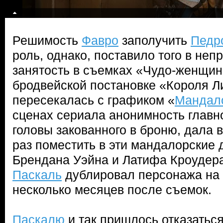
Решимость
Фавро
заполучить
Педр
роль, однако, поставило того в неп
занятость в съемках «Чудо-женщин
бродвейской постановке «Короля 
пересекалась с графиком «
Мандал
сценах сериала анонимность главног
головы закованного в броню, дала
раз поместить в эти мандалорские 
Брендана Уэйна и Латифа Кроудера,
Паскаль
дублировал персонажа на 
несколько месяцев после съемок.
Паскалю
и так пришлось отказатьс