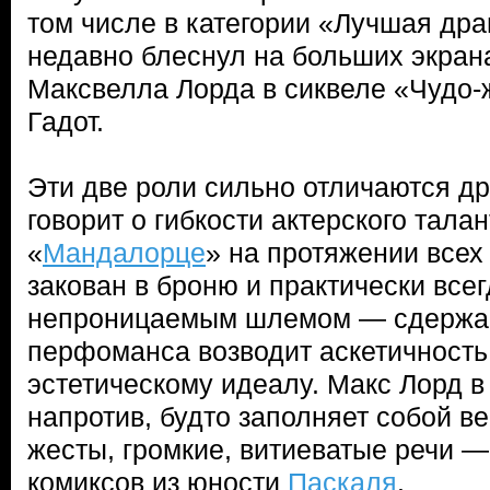
том числе в категории «Лучшая дра
недавно блеснул на больших экрана
Максвелла Лорда в сиквеле «Чудо
Гадот.
Эти две роли сильно отличаются дру
говорит о гибкости актерского тала
«
Мандалорце
» на протяжении всех
закован в броню и практически всег
непроницаемым шлемом — сдержанн
перфоманса возводит аскетичность
эстетическому идеалу. Макс Лорд в
напротив, будто заполняет собой в
жесты, громкие, витиеватые речи —
комиксов из юности
Паскаля
.