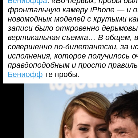
Бениоффа
.
«Во-первых, пробы бы
фронтальную камеру iPhone — и он
новомодных моделей с крутыми ка
записи было откровенно дерьмовы
вертикальная съемка… В общем, в
совершенно по-дилетантски, за и
исполнения, которое получилось о
правдоподобным и просто правил
Бениофф
те пробы.