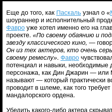
Еще до того, как
Паскаль
узнал о «
шоураннер и исполнительный про
Фавро
уже хотел именно его на гла
проекте.
«По своему обаянию и по
звезду классического кино,
— говор
Он из тех актеров, кто очень сер
своему ремеслу»
.
Фавро
чувствовал
потенциал и навыки, необходимые д
персонажа, как Дин Джарин — или 
называют — который практически в
проводит в шлеме, как того требуе
мандалорского ордена.
Убедить какого-либо актера скрыва