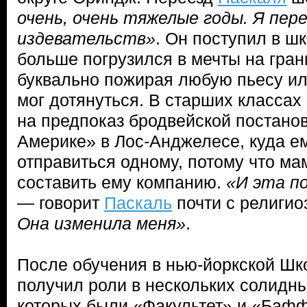
очень, очень тяжелые годы. Я пер
издевательств»
. Он поступил в ш
больше погрузился в мечты на гра
буквально пожирая любую пьесу ил
мог дотянуться. В старших классах
на предпоказ бродвейской постано
Америке» в Лос-Анджелесе, куда е
отправиться одному, потому что ма
составить ему компанию.
«И эта по
— говорит
Паскаль
почти с религио
Она изменила меня»
.
После обучения в нью-йоркской Шк
получил роли в нескольких солидны
которых были «Факультет» и «Баф