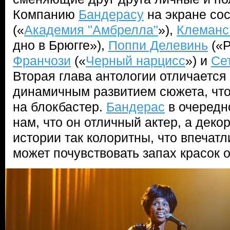
Компанию
Бандерасу
на экране со
(«
Академия "Амбрелла"
»),
Клеманс
дно в Брюгге»),
Поппи Делевинь
(«Р
Франчози
(«
Черный нарцисс
») и
Се
Вторая глава антологии отличается
динамичным развитием сюжета, чт
на блокбастер.
Бандерас
в очередн
нам, что он отличный актер, а деко
истории так колоритны, что впечат
может почувствовать запах красок 