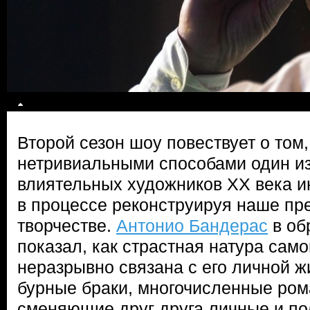
Второй сезон шоу повествует о том,
нетривиальными способами один и
влиятельных художников XX века и
в процессе реконструируя наше пр
творчестве.
Антонио Бандерас
в об
показал, как страстная натура сам
неразрывно связана с его личной ж
бурные браки, многочисленные ро
сменяющие друг друга личные и по