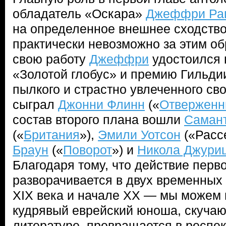
обладатель «Оскара»
Джеффри Р
на определенное внешнее сходство
практически невозможно за этим об
свою работу
Джеффри
удостоился 
«Золотой глобус» и премию Гильдии
пылкого и страстно увлеченного с
сыграл
Джонни Флинн
(«
Отвержен
состав второго плана вошли
Саман
(«
Британия
»),
Эмили Уотсон
(«Расс
Браун
(«
Поворот
») и
Никола Джури
Благодаря тому, что действие перво
разворачивается в двух временных
XIX века и начале XX — мы можем 
кудрявый еврейский юноша, скучаю
литературе, превращается в респек