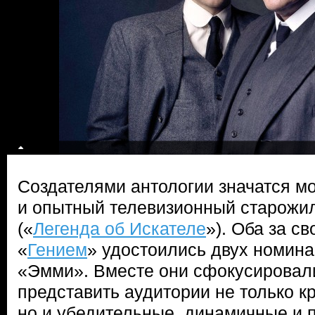
Создателями антологии значатся м
и опытный телевизионный старожи
(«
Легенда об Искателе
»). Оба за с
«
Гением
» удостоились двух номин
«Эмми». Вместе они сфокусировали
представить аудитории не только к
но и убедительные, динамичные и 