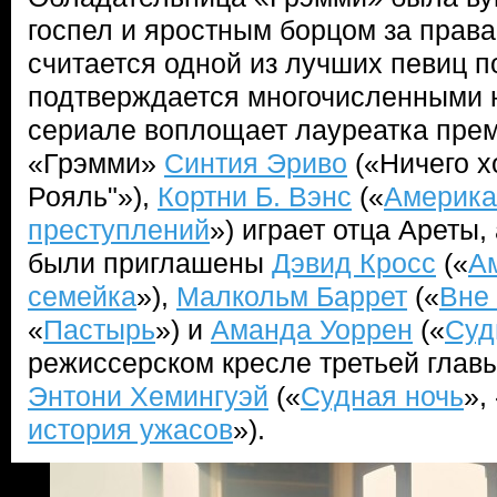
госпел и яростным борцом за права
считается одной из лучших певиц по
подтверждается многочисленными н
сериале воплощает лауреатка прем
«Грэмми»
Синтия Эриво
(«Ничего х
Рояль"»),
Кортни Б. Вэнс
(«
Америка
преступлений
») играет отца Ареты,
были приглашены
Дэвид Кросс
(«
А
семейка
»),
Малкольм Баррет
(«
Вне
«
Пастырь
») и
Аманда Уоррен
(«
Суд
режиссерском кресле третьей глав
Энтони Хемингуэй
(«
Судная ночь
»,
история ужасов
»).