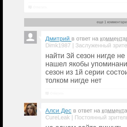
Ответить
еще 1 комментари
Дмитрий
в ответ на
коммента
|
Dimk1987
Заслуженный зрит
найти 3й сезон нигде не 
нашел якобы упоминание
сезон из 1й серии состо
толком нигде нет
Ответить
Алси Дес
в ответ на
коммент
|
CureLeak
Постоянный зрител