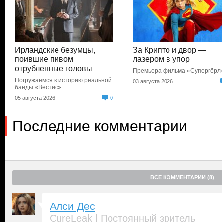
Ирландские безумцы,
За Крипто и двор —
поившие пивом
лазером в упор
отрубленные головы
Премьера фильма «Супергёрл
Погружаемся в историю реальной
03 августа 2026
банды «Вестис»
05 августа 2026
0
Последние комментарии
ВСЕ КОММЕНТАРИИ (8)
Алси Дес
|
CureLeak
Постоянный зритель