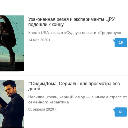
Узаконенная резня и эксперименты ЦРУ
подошли к концу
Канал USA закрыл «Судную ночь» и «Тредстоун»
14 мая 2020 г.
19
#СидимДома. Сериалы для просмотра без
детей
Насилие, кровь, черный юмор — снимаем стресс от
семейного карантина
05 апреля 2020 г.
61