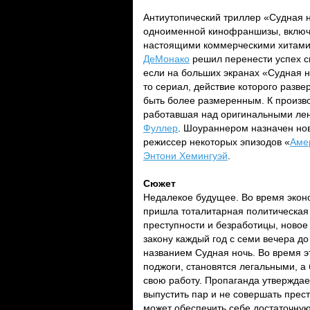
Антиутопический триллер «Судная 
одноименной кинофраншизы, включа
настоящими коммерческими хитами,
ДеМонако
решил перенести успех с
если на больших экранах «Судная н
то сериал, действие которого разв
быть более размеренным. К произв
работавшая над оригинальными ле
Фуллер
. Шоураннером назначен но
режиссер некоторых эпизодов «
Аме
Энтони Хемингуэй
.
Сюжет
Недалекое будущее. Во время эконо
пришла тоталитарная политическая
преступности и безработицы, новое
закону каждый год с семи вечера до
названием Судная ночь. Во время э
поджоги, становятся легальными, 
свою работу. Пропаганда утверждае
выпустить пар и не совершать прес
может обеспечить себе достаточную