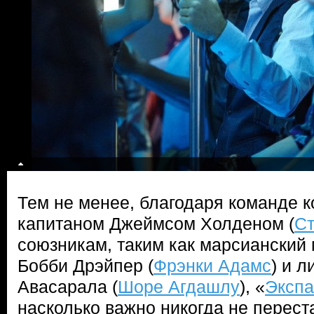
Тем не менее, благодаря команде к
капитаном Джеймсом Холденом (
Ст
союзникам, таким как марсианский
Бобби Дрэйпер (
Фрэнки Адамс
) и 
Авасарала (
Шоре Агдашлу
), «
Экспа
насколько важно никогда не перест