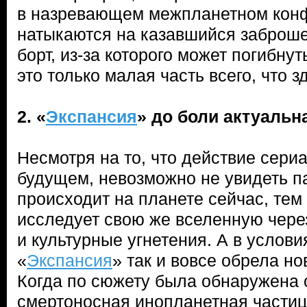
в назревающем межпланетном конфл
натыкаются на казавшийся заброш
борт, из-за которого может погибнут
это только малая часть всего, что з
2. «
Экспансия
» до боли актуальн
Несмотря на то, что действие сери
будущем, невозможно не увидеть па
происходит на планете сейчас, тем
исследует свою же вселенную чере
и культурные угнетения. А в услов
«
Экспансия
» так и вовсе обрела но
Когда по сюжету была обнаружена 
смертоносная инопланетная частица