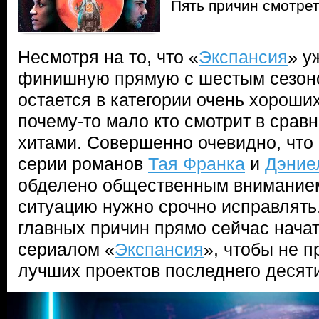
Пять причин смотре
Несмотря на то, что «
Экспансия
» у
финишную прямую с шестым сезоном
остается в категории очень хороши
почему-то мало кто смотрит в срав
хитами. Cовершенно очевидно, что
серии романов
Тая Франка
и
Дэние
обделено общественным вниманием,
ситуацию нужно срочно исправлять
главных причин прямо сейчас начат
сериалом «
Экспансия
», чтобы не п
лучших проектов последнего десят