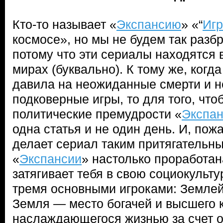
Кто-то называет «
Экспансию
» «“
Игр
космосе», но мы не будем так разб
потому что эти сериалы находятся
мирах (буквально). К тому же, когда
давила на неожиданные смерти и 
подковерные игры, то для того, что
политические премудрости «
Экспа
одна статья и не один день. И, пож
делает сериал таким притягательн
«
Экспансии
» настолько проработан
затягивает тебя в свою социокульт
тремя основными игроками: Землей
Земля — место богачей и высшего 
наслаждающегося жизнью за счет о