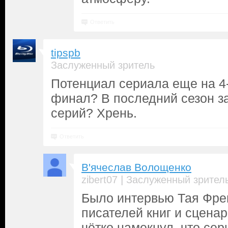
Ответить
tipspb
Заслуженный зритель
Потенциал сериала еще на 4-
финал? В последний сезон за
серий? Хрень.
Ответить
В'ячеслав Волощенко
|
zibert07
Заслуженный зрител
Было интервью Тая Френ
писателей книг и сценар
чётко намекнул, что сер