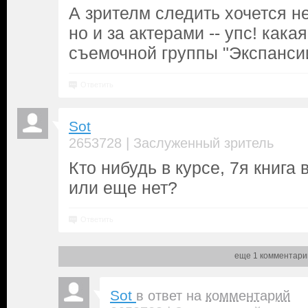
А зрителм следить хочется н
но и за актерами -- упс! как
съемочной группы "Экспанси
Ответить
Sot
|
2653728
Заслуженный зритель
Кто нибудь в курсе, 7я книг
или еще нет?
Ответить
еще 1 комментари
Sot
в ответ на
комментарий