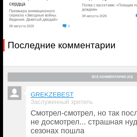
сердца
Полка с кассетами: «Поющие п
дождем»
Премьера анимационного
сериала «Звездные войны:
08 августа 2026
Видения. Девятый джедай»
08 августа 2026
3
Последние комментарии
ВСЕ КОММЕНТАРИИ (63)
GREKZEBEST
Заслуженный зритель
Смотрел-смотрел, но так пос
не досмотрел... страшная ну
сезонах пошла