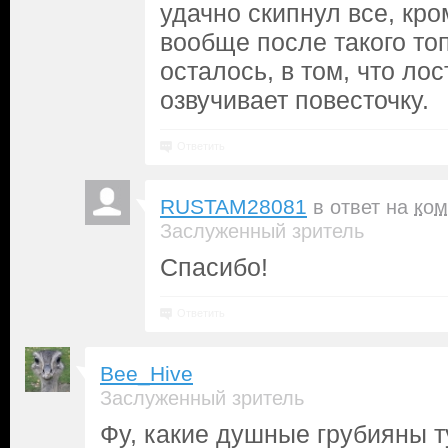
удачно скипнул все, кро
вообще после такого то
осталось, в том, что ло
озвучивает повесточку.
Ответить
RUSTAM28081
в ответ на
ком
Заслуженный зритель
Спасибо!
Ответить
Bee_Hive
Заслуженный зритель
Фу, какие душные грубияны ту